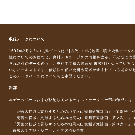
収録データについて
1607年2月以前の史料データは『
[古代・中世]地震・噴火史料データ
性についての評価など、史料テキスト以外の情報を含み、不定期に改
それ以外のデータのうち、史料本文欄の冒頭が[未校訂]となっている
いないテキストです。信頼性の低い史料や記述が含まれている場合が
このデータベースについて
もご参照ください。
謝辞
本データベースおよび格納しているテキストデータの一部の作成には
「災害の軽減に貢献するための地震火山観測研究計画」（文部科学
「災害の軽減に貢献するための地震火山観測研究計画（第２次）」
「災害の軽減に貢献するための地震火山観測研究計画（第３次）」
東京大学デジタルアーカイブズ構築事業