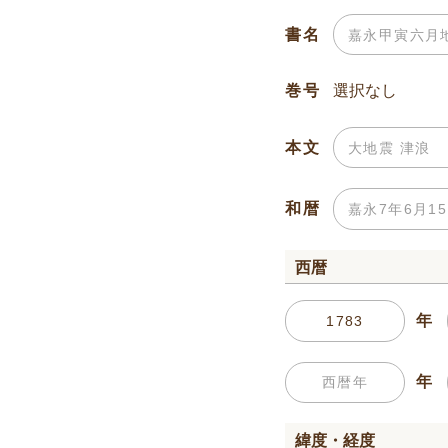
書名
巻号
本文
和暦
西暦
年
年
緯度・経度