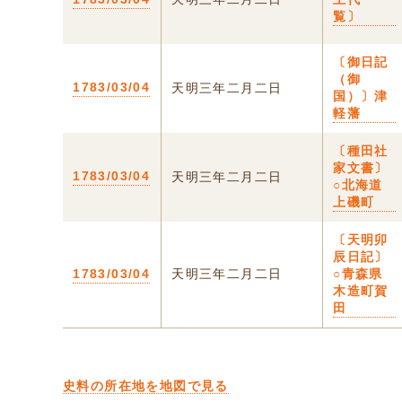
覧〕
〔御日記
（御
1783/03/04
天明三年二月二日
国）〕津
軽藩
〔種田社
家文書〕
1783/03/04
天明三年二月二日
○北海道
上磯町
〔天明卯
辰日記〕
1783/03/04
天明三年二月二日
○青森県
木造町賀
田
史料の所在地を地図で見る