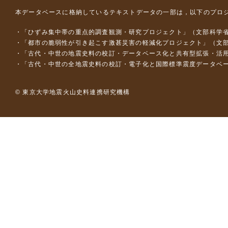
本データベースに格納しているテキストデータの一部は，以下のプロ
「ひずみ集中帯の重点的調査観測・研究プロジェクト」（文部科学省
「都市の脆弱性が引き起こす激甚災害の軽減化プロジェクト」（文部
「古代・中世の地震史料の校訂・データベース化と共有型拡張・活用シス
「古代・中世の全地震史料の校訂・電子化と国際標準震度データベース構
© 東京大学地震火山史料連携研究機構