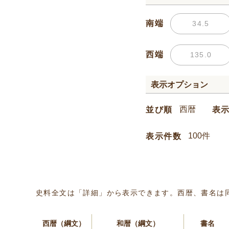
南端
西端
表示オプション
並び順
表
表示件数
史料全文は「詳細」から表示できます。西暦、書名は
西暦（綱文）
和暦（綱文）
書名