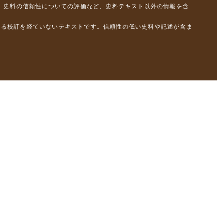
、史料の信頼性についての評価など、史料テキスト以外の情報を含
よる校訂を経ていないテキストです。信頼性の低い史料や記述が含ま
彦）
橋克彦）