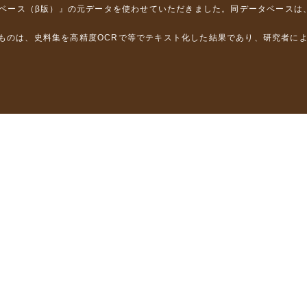
タベース（β版）』
の元データを使わせていただきました。同データベースは
るものは、史料集を高精度OCRで等でテキスト化した結果であり、研究者に
は，以下のプロジェクトの支援を受けました。
学省）
」（文部科学省）
」（文部科学省）
ロジェクトの成果を利用しました。
省委託研究事業、研究代表者 佐竹健治）
部科学省委託研究事業、研究代表者 佐竹健治）
ステムの開発 」（科研費基盤研究(B)18310124、研究代表者 石橋克
構築に関する研究」（科研費基盤研究(A)15201040、研究代表者 石