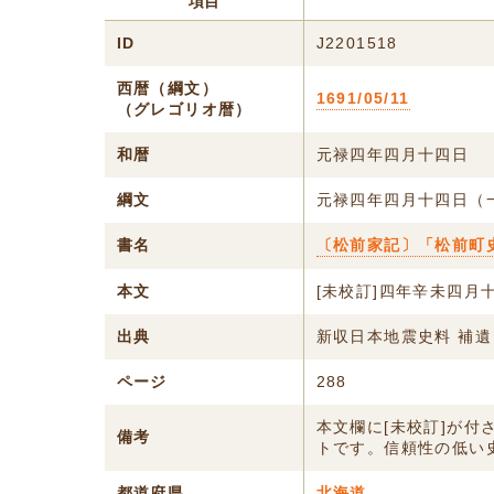
項目
ID
J2201518
西暦（綱文）
1691/05/11
（グレゴリオ暦）
和暦
元禄四年四月十四日
綱文
元禄四年四月十四日（
書名
〔松前家記〕「松前町史
本文
[未校訂]四年辛未四月
出典
新収日本地震史料 補遺
ページ
288
本文欄に[未校訂]が
備考
トです。信頼性の低い
都道府県
北海道