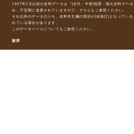
1607年2月以前の史料データは『
[古代・中世]地震・噴火史料デー
み、不定期に改善されていますので、
そちら
もご参照ください。
それ以外のデータのうち、史料本文欄の冒頭が[未校訂]となってい
れている場合があります。
このデータベースについて
もご参照ください。
謝辞
本データベースおよび格納しているテキストデータの一部の作成に
「災害の軽減に貢献するための地震火山観測研究計画」（文部科
「災害の軽減に貢献するための地震火山観測研究計画（第２次）
「災害の軽減に貢献するための地震火山観測研究計画（第３次）
東京大学デジタルアーカイブズ構築事業
本データベースに格納しているテキストデータの一部は，以下のプ
「ひずみ集中帯の重点的調査観測・研究プロジェクト」（文部科学
「都市の脆弱性が引き起こす激甚災害の軽減化プロジェクト」（文
「古代・中世の地震史料の校訂・データベース化と共有型拡張・活用シ
「古代・中世の全地震史料の校訂・電子化と国際標準震度データベース