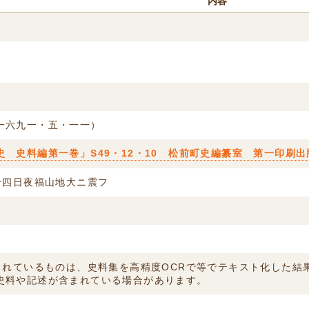
内容
一六九一・五・一一）
 史料編第一巻」S49・12・10 松前町史編纂室 第一印刷出
十四日夜福山地大ニ震フ
付されているものは、史料集を高精度OCRで等でテキスト化した
史料や記述が含まれている場合があります。