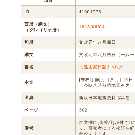
項目
ID
J1001773
西暦（綱文）
1818/09/04
（グレゴリオ暦）
和暦
文政元年八月四日
綱文
文政元年八月四日（一八一
書名
〔遠山家日記〕○八戸
[未校訂]同月（八月）四日
本文
一今暁八時前強地震有之
出典
新収日本地震史料 第4巻
ページ
362
本文欄に[未校訂]が付さ
備考
り、研究者による校訂を経
合があります。