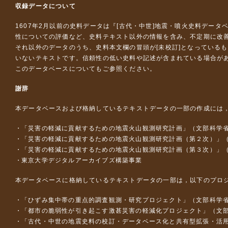
収録データについて
1607年2月以前の史料データは『
[古代・中世]地震・噴火史料データ
性についての評価など、史料テキスト以外の情報を含み、不定期に改
それ以外のデータのうち、史料本文欄の冒頭が[未校訂]となっている
いないテキストです。信頼性の低い史料や記述が含まれている場合が
このデータベースについて
もご参照ください。
謝辞
本データベースおよび格納しているテキストデータの一部の作成には
「災害の軽減に貢献するための地震火山観測研究計画」（文部科学
「災害の軽減に貢献するための地震火山観測研究計画（第２次）」
「災害の軽減に貢献するための地震火山観測研究計画（第３次）」
東京大学デジタルアーカイブズ構築事業
本データベースに格納しているテキストデータの一部は，以下のプロ
「ひずみ集中帯の重点的調査観測・研究プロジェクト」（文部科学省
「都市の脆弱性が引き起こす激甚災害の軽減化プロジェクト」（文部
「古代・中世の地震史料の校訂・データベース化と共有型拡張・活用シス