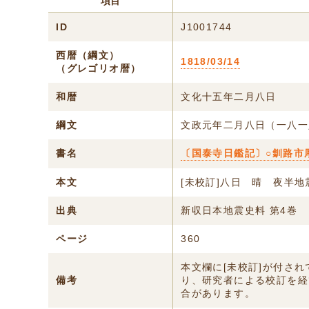
項目
ID
J1001744
西暦（綱文）
1818/03/14
（グレゴリオ暦）
和暦
文化十五年二月八日
綱文
文政元年二月八日（一八一
書名
〔国泰寺日鑑記〕○釧路市
本文
[未校訂]八日 晴 夜半地
出典
新収日本地震史料 第4巻
ページ
360
本文欄に[未校訂]が付さ
備考
り、研究者による校訂を経
合があります。