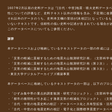
1607年2月以前の史料データは『
[古代・中世]地震・噴火史料データ
性についての評価など、史料テキスト以外の情報を含み、不定期に改
それ以外のデータのうち、史料本文欄の冒頭が[未校訂]となっている
いないテキストです。信頼性の低い史料や記述が含まれている場合が
このデータベースについて
もご参照ください。
謝辞
本データベースおよび格納しているテキストデータの一部の作成には
「災害の軽減に貢献するための地震火山観測研究計画」（文部科学
「災害の軽減に貢献するための地震火山観測研究計画（第２次）」
「災害の軽減に貢献するための地震火山観測研究計画（第３次）」
東京大学デジタルアーカイブズ構築事業
本データベースに格納しているテキストデータの一部は，以下のプロ
「ひずみ集中帯の重点的調査観測・研究プロジェクト」（文部科学省
「都市の脆弱性が引き起こす激甚災害の軽減化プロジェクト」（文部
「古代・中世の地震史料の校訂・データベース化と共有型拡張・活用シス
「古代・中世の全地震史料の校訂・電子化と国際標準震度データベース構