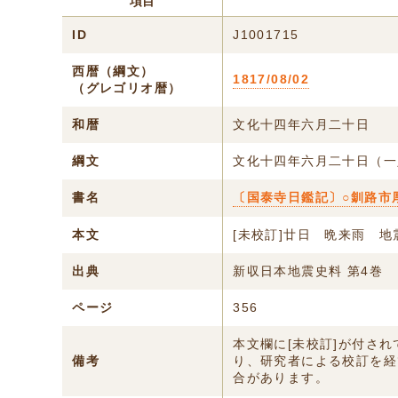
項目
ID
J1001715
西暦（綱文）
1817/08/02
（グレゴリオ暦）
和暦
文化十四年六月二十日
綱文
文化十四年六月二十日（一
書名
〔国泰寺日鑑記〕○釧路市
本文
[未校訂]廿日 晩来雨 地
出典
新収日本地震史料 第4巻
ページ
356
本文欄に[未校訂]が付さ
備考
り、研究者による校訂を経
合があります。