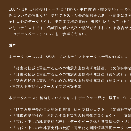
1607年2月以前の史料データは『
[古代・中世]地震・噴火史料データ
性についての評価など、史料テキスト以外の情報を含み、不定期に改
それ以外のデータのうち、史料本文欄の冒頭が[未校訂]となっている
いないテキストです。信頼性の低い史料や記述が含まれている場合が
このデータベースについて
もご参照ください。
謝辞
本データベースおよび格納しているテキストデータの一部の作成には
「災害の軽減に貢献するための地震火山観測研究計画」（文部科学
「災害の軽減に貢献するための地震火山観測研究計画（第２次）」
「災害の軽減に貢献するための地震火山観測研究計画（第３次）」
東京大学デジタルアーカイブズ構築事業
本データベースに格納しているテキストデータの一部は，以下のプロ
「ひずみ集中帯の重点的調査観測・研究プロジェクト」（文部科学省
「都市の脆弱性が引き起こす激甚災害の軽減化プロジェクト」（文部
「古代・中世の地震史料の校訂・データベース化と共有型拡張・活用シス
「古代・中世の全地震史料の校訂・電子化と国際標準震度データベース構