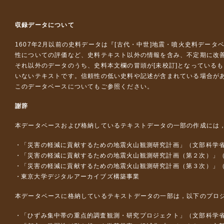
収録データについて
1607年2月以前の史料データは『
[古代・中世]地震・噴火史料データ
性についての評価など、史料テキスト以外の情報を含み、不定期に改
それ以外のデータのうち、史料本文欄の冒頭が[未校訂]となっている
いないテキストです。信頼性の低い史料や記述が含まれている場合が
このデータベースについて
もご参照ください。
謝辞
本データベースおよび格納しているテキストデータの一部の作成には
「災害の軽減に貢献するための地震火山観測研究計画」（文部科学
「災害の軽減に貢献するための地震火山観測研究計画（第２次）」
「災害の軽減に貢献するための地震火山観測研究計画（第３次）」
東京大学デジタルアーカイブズ構築事業
本データベースに格納しているテキストデータの一部は，以下のプロ
「ひずみ集中帯の重点的調査観測・研究プロジェクト」（文部科学省