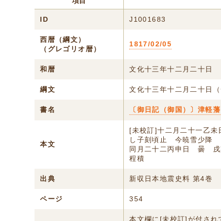
項目
ID
J1001683
西暦（綱文）
1817/02/05
（グレゴリオ暦）
和暦
文化十三年十二月二十日
綱文
文化十三年十二月二十日（
書名
〔御日記（御国）〕津軽藩
[未校訂]十二月二十一乙
し子刻頃止 今暁雪少降
本文
同月二十二丙申日 曇 戌
程積
出典
新収日本地震史料 第4巻
ページ
354
本文欄に[未校訂]が付さ