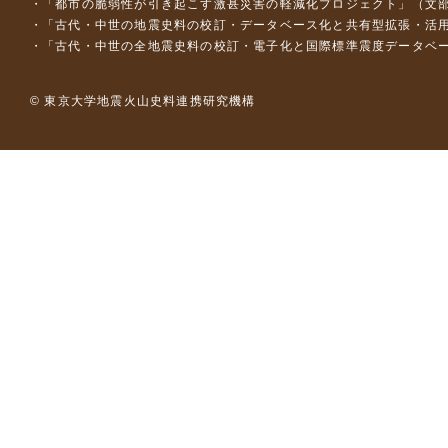
「都市の脆弱性が引き起こす激甚災害の軽減化プロジェクト」（文部
「古代・中世の地震史料の校訂・データベース化と共有型拡張・活用シス
「古代・中世の全地震史料の校訂・電子化と国際標準震度データベース構
© 東京大学地震火山史料連携研究機構