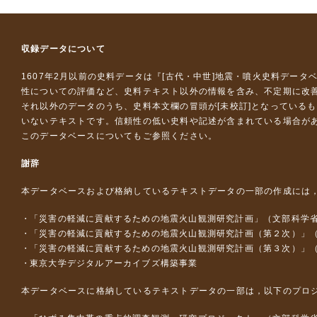
収録データについて
1607年2月以前の史料データは『
[古代・中世]地震・噴火史料データ
性についての評価など、史料テキスト以外の情報を含み、不定期に改
それ以外のデータのうち、史料本文欄の冒頭が[未校訂]となっている
いないテキストです。信頼性の低い史料や記述が含まれている場合が
このデータベースについて
もご参照ください。
謝辞
本データベースおよび格納しているテキストデータの一部の作成には
「災害の軽減に貢献するための地震火山観測研究計画」（文部科学
「災害の軽減に貢献するための地震火山観測研究計画（第２次）」
「災害の軽減に貢献するための地震火山観測研究計画（第３次）」
東京大学デジタルアーカイブズ構築事業
本データベースに格納しているテキストデータの一部は，以下のプロ