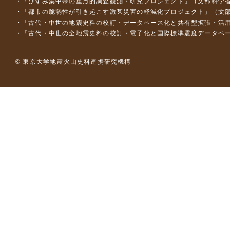
「ひずみ集中帯の重点的調査観測・研究プロジェクト」（文部科学省
「都市の脆弱性が引き起こす激甚災害の軽減化プロジェクト」（文部
「古代・中世の地震史料の校訂・データベース化と共有型拡張・活用シス
「古代・中世の全地震史料の校訂・電子化と国際標準震度データベース構
© 東京大学地震火山史料連携研究機構