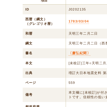
項目
ID
J0202135
西暦（綱文）
1783/03/04
（グレゴリオ暦）
和暦
天明三年二月二日
綱文
天明三年二月二日（西
書名
〔慶弘紀聞〕
本文
[未校訂]三年○天明二
出典
増訂大日本地震史料 第
ページ
559
本文欄に[未校訂]が
備考
トです。信頼性の低い
都道府県