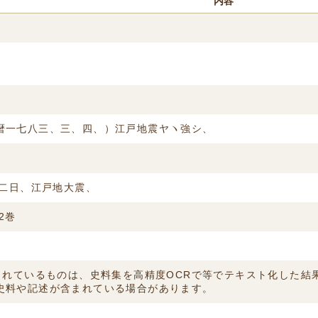
内容
暦一七八三、三、四、）江戸地震ヤヽ強シ、
月二日、江戸地大震、
2巻
付されているものは、史料集を高精度OCRで等でテキスト化した
史料や記述が含まれている場合があります。