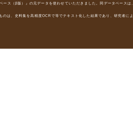
タベース（β版）』
の元データを使わせていただきました。同データベースは
るものは、史料集を高精度OCRで等でテキスト化した結果であり、研究者に
は，以下のプロジェクトの支援を受けました。
学省）
」（文部科学省）
」（文部科学省）
ロジェクトの成果を利用しました。
省委託研究事業、研究代表者 佐竹健治）
部科学省委託研究事業、研究代表者 佐竹健治）
ステムの開発 」（科研費基盤研究(B)18310124、研究代表者 石橋克
構築に関する研究」（科研費基盤研究(A)15201040、研究代表者 石