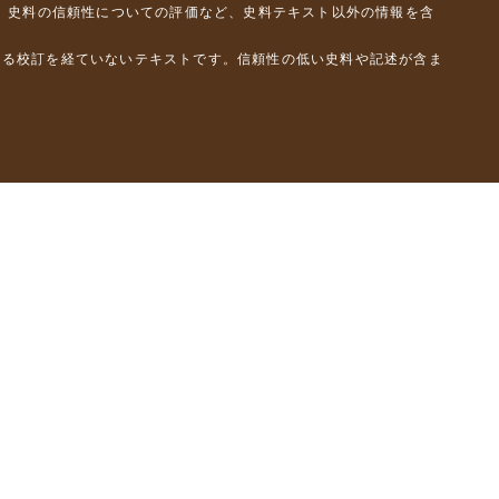
、史料の信頼性についての評価など、史料テキスト以外の情報を含
よる校訂を経ていないテキストです。信頼性の低い史料や記述が含ま
彦）
橋克彦）