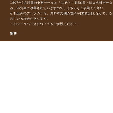
1607年2月以前の史料データは『
[古代・中世]地震・噴火史料デー
み、不定期に改善されていますので、
そちら
もご参照ください。
それ以外のデータのうち、史料本文欄の冒頭が[未校訂]となってい
れている場合があります。
このデータベースについて
もご参照ください。
謝辞
本データベースおよび格納しているテキストデータの一部の作成に
「災害の軽減に貢献するための地震火山観測研究計画」（文部科
「災害の軽減に貢献するための地震火山観測研究計画（第２次）
「災害の軽減に貢献するための地震火山観測研究計画（第３次）
東京大学デジタルアーカイブズ構築事業
本データベースに格納しているテキストデータの一部は，以下のプ
「ひずみ集中帯の重点的調査観測・研究プロジェクト」（文部科学
「都市の脆弱性が引き起こす激甚災害の軽減化プロジェクト」（文
「古代・中世の地震史料の校訂・データベース化と共有型拡張・活用シ
「古代・中世の全地震史料の校訂・電子化と国際標準震度データベース