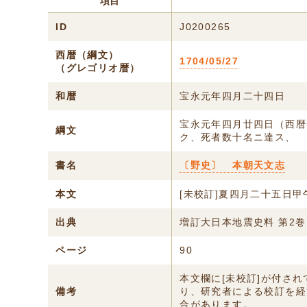
項目
ID
J0200265
西暦（綱文）
1704/05/27
（グレゴリオ暦）
和暦
宝永元年四月二十四日
宝永元年四月廿四日（西暦
綱文
ク、死者数十名ニ達ス、
書名
〔野史〕 本朝天文志
本文
[未校訂]夏四月二十五日
出典
増訂大日本地震史料 第2巻
ページ
90
本文欄に[未校訂]が付さ
備考
り、研究者による校訂を経
合があります。