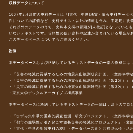
収録データについて
1607年2月以前の史料データは『
[古代・中世]地震・噴火史料データ
性についての評価など、史料テキスト以外の情報を含み、不定期に改
それ以外のデータのうち、史料本文欄の冒頭が[未校訂]となっている
いないテキストです。信頼性の低い史料や記述が含まれている場合が
このデータベースについて
もご参照ください。
謝辞
本データベースおよび格納しているテキストデータの一部の作成には
「災害の軽減に貢献するための地震火山観測研究計画」（文部科学
「災害の軽減に貢献するための地震火山観測研究計画（第２次）」
「災害の軽減に貢献するための地震火山観測研究計画（第３次）」
東京大学デジタルアーカイブズ構築事業
本データベースに格納しているテキストデータの一部は，以下のプロ
「ひずみ集中帯の重点的調査観測・研究プロジェクト」（文部科学省
「都市の脆弱性が引き起こす激甚災害の軽減化プロジェクト」（文部
「古代・中世の地震史料の校訂・データベース化と共有型拡張・活用シス