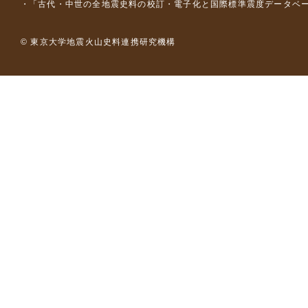
「古代・中世の全地震史料の校訂・電子化と国際標準震度データベース構
© 東京大学地震火山史料連携研究機構