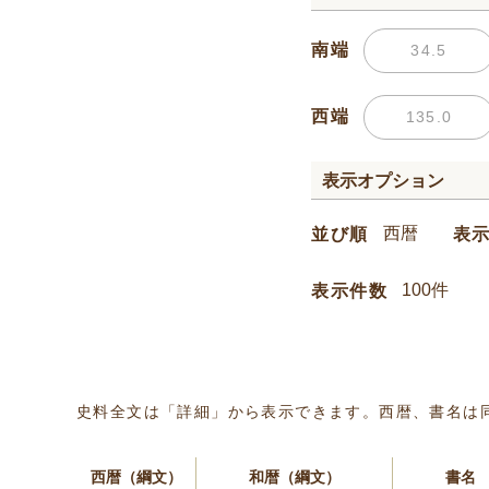
南端
西端
表示オプション
並び順
表
表示件数
史料全文は「詳細」から表示できます。西暦、書名は
西暦（綱文）
和暦（綱文）
書名