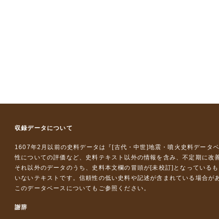
収録データについて
1607年2月以前の史料データは『
[古代・中世]地震・噴火史料データ
性についての評価など、史料テキスト以外の情報を含み、不定期に改
それ以外のデータのうち、史料本文欄の冒頭が[未校訂]となっている
いないテキストです。信頼性の低い史料や記述が含まれている場合が
このデータベースについて
もご参照ください。
謝辞