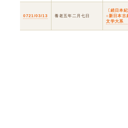
〔続日本
0721/03/13
養老五年二月七日
○新日本古
文学大系