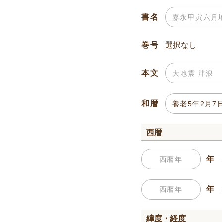
書名
巻号
本文
和暦
西暦
年
年
緯度・経度