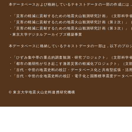
本データベースおよび格納しているテキストデータの一部の作成には
「災害の軽減に貢献するための地震火山観測研究計画」（文部科学
「災害の軽減に貢献するための地震火山観測研究計画（第２次）」
「災害の軽減に貢献するための地震火山観測研究計画（第３次）」
東京大学デジタルアーカイブズ構築事業
本データベースに格納しているテキストデータの一部は，以下のプロ
「ひずみ集中帯の重点的調査観測・研究プロジェクト」（文部科学省
「都市の脆弱性が引き起こす激甚災害の軽減化プロジェクト」（文部
「古代・中世の地震史料の校訂・データベース化と共有型拡張・活用シス
「古代・中世の全地震史料の校訂・電子化と国際標準震度データベース構
© 東京大学地震火山史料連携研究機構