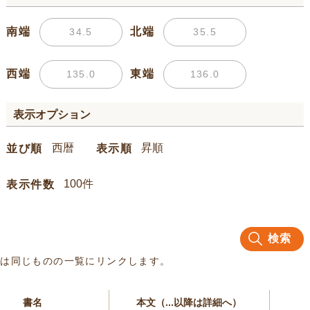
南端
北端
西端
東端
表示オプション
並び順
表示順
表示件数
検索
名は同じものの一覧にリンクします。
書名
本文（...以降は詳細へ）