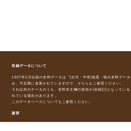
収録データについて
1607年2月以前の史料データは『
[古代・中世]地震・噴火史料デー
み、不定期に改善されていますので、
そちら
もご参照ください。
それ以外のデータのうち、史料本文欄の冒頭が[未校訂]となってい
れている場合があります。
このデータベースについて
もご参照ください。
謝辞
本データベースおよび格納しているテキストデータの一部の作成に