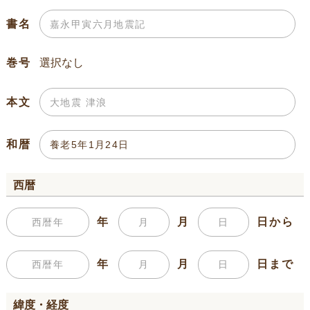
書名
巻号
本文
和暦
西暦
年
月
日から
年
月
日まで
緯度・経度