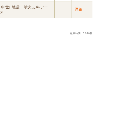
・中世] 地震・噴火史料デー
詳細
ス
検索時間: 0.096秒