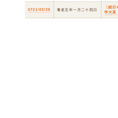
〔続日
0721/02/28
養老五年一月二十四日
学大系