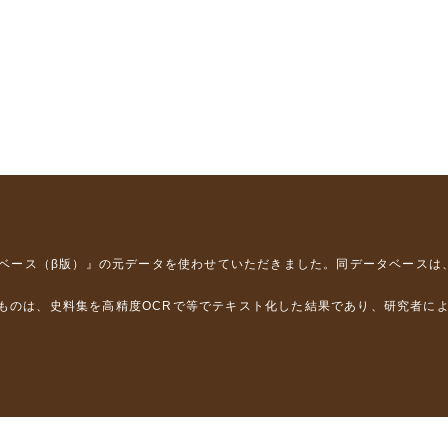
タベース（β版）』
の元データを使わせていただきました。同データベースは
るものは、史料集を高精度OCRで等でテキスト化した結果であり、研究者に
は，以下のプロジェクトの支援を受けました。