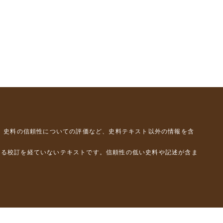
、史料の信頼性についての評価など、史料テキスト以外の情報を含
よる校訂を経ていないテキストです。信頼性の低い史料や記述が含ま