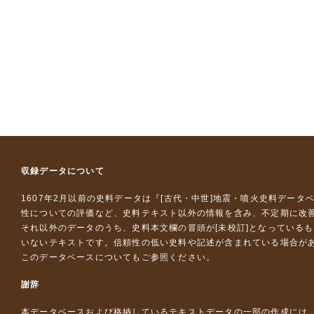
収録データについて
1607年2月以前の史料データは『
[古代・中世]地震・噴火史料データ
性についての評価など、史料テキスト以外の情報を含み、不定期に改
それ以外のデータのうち、史料本文欄の冒頭が[未校訂]となっている
いないテキストです。信頼性の低い史料や記述が含まれている場合が
このデータベースについて
もご参照ください。
謝辞
本データベースおよび格納しているテキストデータの一部の作成には