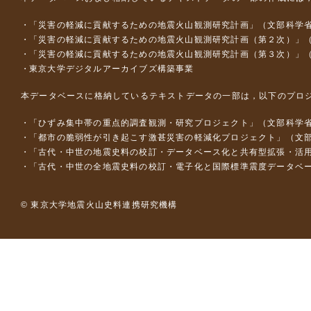
「災害の軽減に貢献するための地震火山観測研究計画」（文部科学
「災害の軽減に貢献するための地震火山観測研究計画（第２次）」
「災害の軽減に貢献するための地震火山観測研究計画（第３次）」
東京大学デジタルアーカイブズ構築事業
本データベースに格納しているテキストデータの一部は，以下のプロ
「ひずみ集中帯の重点的調査観測・研究プロジェクト」（文部科学省
「都市の脆弱性が引き起こす激甚災害の軽減化プロジェクト」（文部
「古代・中世の地震史料の校訂・データベース化と共有型拡張・活用シス
「古代・中世の全地震史料の校訂・電子化と国際標準震度データベース構
© 東京大学地震火山史料連携研究機構