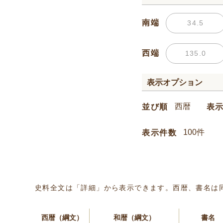
南端
西端
表示オプション
並び順
表
表示件数
史料全文は「詳細」から表示できます。西暦、書名は
西暦（綱文）
和暦（綱文）
書名