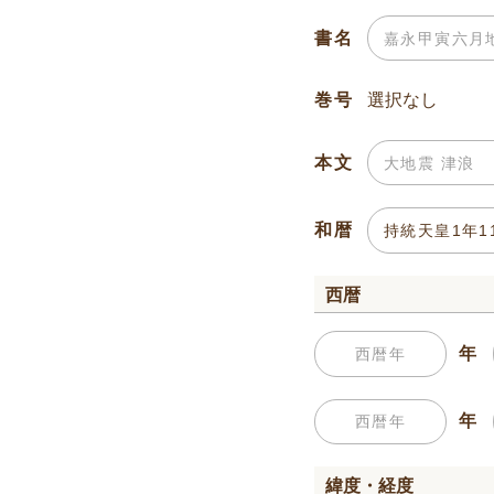
書名
巻号
本文
和暦
西暦
年
年
緯度・経度