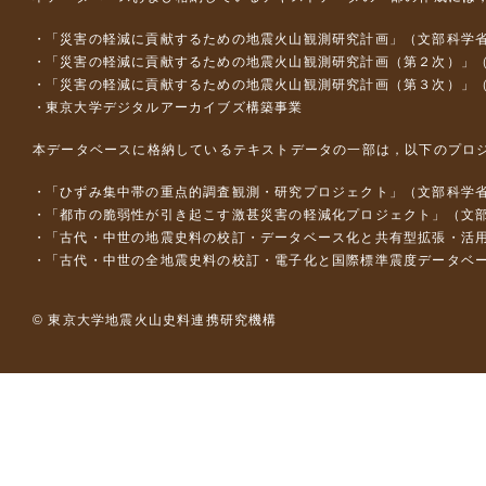
「災害の軽減に貢献するための地震火山観測研究計画」（文部科学
「災害の軽減に貢献するための地震火山観測研究計画（第２次）」
「災害の軽減に貢献するための地震火山観測研究計画（第３次）」
東京大学デジタルアーカイブズ構築事業
本データベースに格納しているテキストデータの一部は，以下のプロ
「ひずみ集中帯の重点的調査観測・研究プロジェクト」（文部科学省
「都市の脆弱性が引き起こす激甚災害の軽減化プロジェクト」（文部
「古代・中世の地震史料の校訂・データベース化と共有型拡張・活用シス
「古代・中世の全地震史料の校訂・電子化と国際標準震度データベース構
© 東京大学地震火山史料連携研究機構