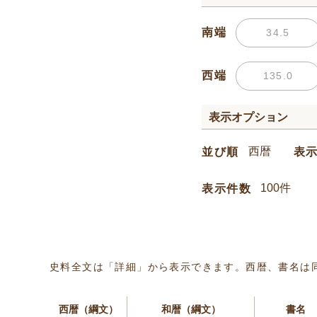
南端
西端
表示オプション
並び順
表
表示件数
史料全文は「詳細」から表示できます。西暦、書名は
西暦（綱文）
和暦（綱文）
書名