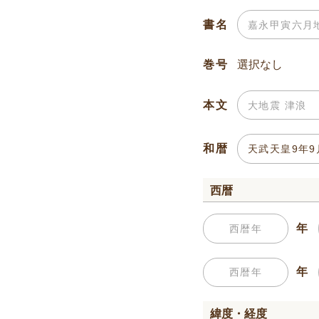
書名
巻号
本文
和暦
西暦
年
年
緯度・経度