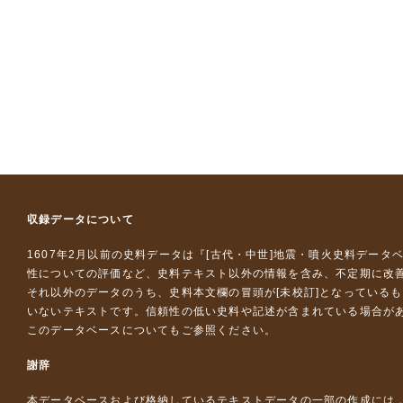
収録データについて
1607年2月以前の史料データは『
[古代・中世]地震・噴火史料データ
性についての評価など、史料テキスト以外の情報を含み、不定期に改
それ以外のデータのうち、史料本文欄の冒頭が[未校訂]となっている
いないテキストです。信頼性の低い史料や記述が含まれている場合が
このデータベースについて
もご参照ください。
謝辞
本データベースおよび格納しているテキストデータの一部の作成には