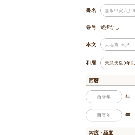
書名
巻号
本文
和暦
西暦
年
年
緯度・経度