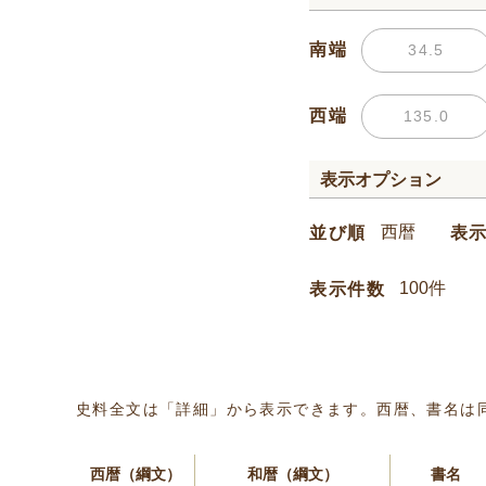
南端
西端
表示オプション
並び順
表
表示件数
史料全文は「詳細」から表示できます。西暦、書名は
西暦（綱文）
和暦（綱文）
書名