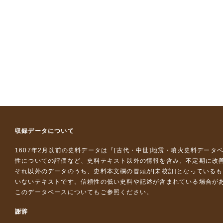
収録データについて
1607年2月以前の史料データは『
[古代・中世]地震・噴火史料データ
性についての評価など、史料テキスト以外の情報を含み、不定期に改
それ以外のデータのうち、史料本文欄の冒頭が[未校訂]となっている
いないテキストです。信頼性の低い史料や記述が含まれている場合が
このデータベースについて
もご参照ください。
謝辞