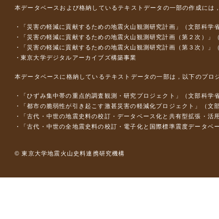
本データベースおよび格納しているテキストデータの一部の作成には
「災害の軽減に貢献するための地震火山観測研究計画」（文部科学
「災害の軽減に貢献するための地震火山観測研究計画（第２次）」
「災害の軽減に貢献するための地震火山観測研究計画（第３次）」
東京大学デジタルアーカイブズ構築事業
本データベースに格納しているテキストデータの一部は，以下のプロ
「ひずみ集中帯の重点的調査観測・研究プロジェクト」（文部科学省
「都市の脆弱性が引き起こす激甚災害の軽減化プロジェクト」（文部
「古代・中世の地震史料の校訂・データベース化と共有型拡張・活用シス
「古代・中世の全地震史料の校訂・電子化と国際標準震度データベース構
© 東京大学地震火山史料連携研究機構