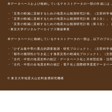
本データベースおよび格納しているテキストデータの一部の作成には
「災害の軽減に貢献するための地震火山観測研究計画」（文部科学
「災害の軽減に貢献するための地震火山観測研究計画（第２次）」
「災害の軽減に貢献するための地震火山観測研究計画（第３次）」
東京大学デジタルアーカイブズ構築事業
本データベースに格納しているテキストデータの一部は，以下のプロ
「ひずみ集中帯の重点的調査観測・研究プロジェクト」（文部科学省
「都市の脆弱性が引き起こす激甚災害の軽減化プロジェクト」（文部
「古代・中世の地震史料の校訂・データベース化と共有型拡張・活用シス
「古代・中世の全地震史料の校訂・電子化と国際標準震度データベース構
© 東京大学地震火山史料連携研究機構