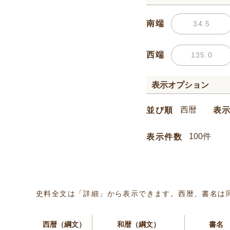
南端
西端
表示オプション
並び順
表
表示件数
史料全文は「詳細」から表示できます。西暦、書名は
西暦（綱文）
和暦（綱文）
書名