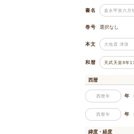
書名
巻号
本文
和暦
西暦
年
年
緯度・経度