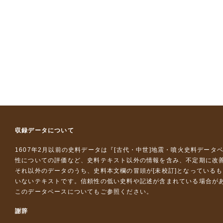
収録データについて
1607年2月以前の史料データは『
[古代・中世]地震・噴火史料データ
性についての評価など、史料テキスト以外の情報を含み、不定期に改
それ以外のデータのうち、史料本文欄の冒頭が[未校訂]となっている
いないテキストです。信頼性の低い史料や記述が含まれている場合が
このデータベースについて
もご参照ください。
謝辞