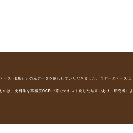
タベース（β版）』
の元データを使わせていただきました。同データベースは
るものは、史料集を高精度OCRで等でテキスト化した結果であり、研究者に
は，以下のプロジェクトの支援を受けました。