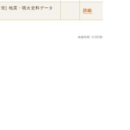
中世] 地震・噴火史料データ
詳細
検索時間: 0.083秒