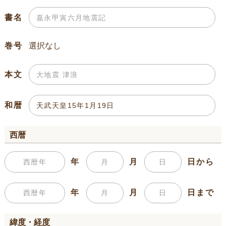
書名
巻号
本文
和暦
西暦
年
月
日から
年
月
日まで
緯度・経度