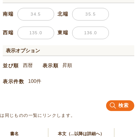
南端
北端
西端
東端
表示オプション
並び順
表示順
表示件数
検索
名は同じものの一覧にリンクします。
書名
本文（...以降は詳細へ）