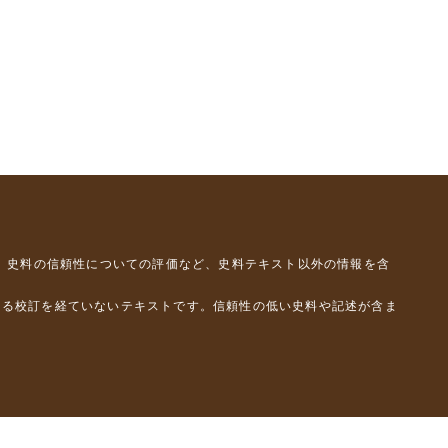
、史料の信頼性についての評価など、史料テキスト以外の情報を含
よる校訂を経ていないテキストです。信頼性の低い史料や記述が含ま