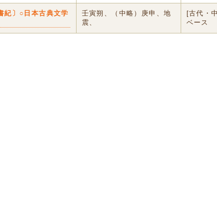
書紀〕○日本古典文学
壬寅朔、（中略）庚申、地
[古代・
震、
ベース