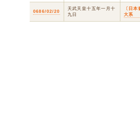
天武天皇十五年一月十
〔日本
0686/02/20
九日
大系