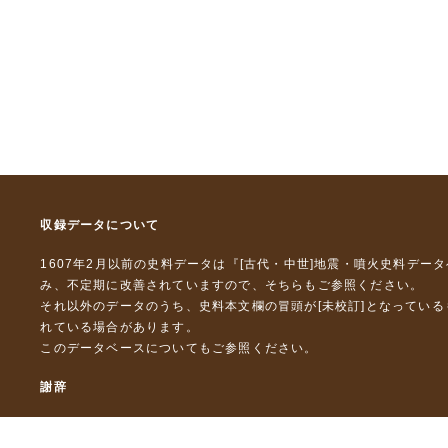
収録データについて
1607年2月以前の史料データは『
[古代・中世]地震・噴火史料デー
み、不定期に改善されていますので、
そちら
もご参照ください。
それ以外のデータのうち、史料本文欄の冒頭が[未校訂]となってい
れている場合があります。
このデータベースについて
もご参照ください。
謝辞
本データベースおよび格納しているテキストデータの一部の作成に