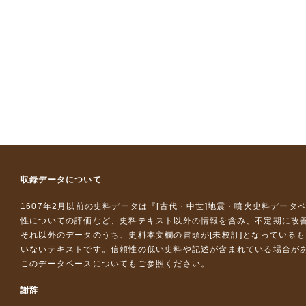
収録データについて
1607年2月以前の史料データは『
[古代・中世]地震・噴火史料データ
性についての評価など、史料テキスト以外の情報を含み、不定期に改
それ以外のデータのうち、史料本文欄の冒頭が[未校訂]となっている
いないテキストです。信頼性の低い史料や記述が含まれている場合が
このデータベースについて
もご参照ください。
謝辞