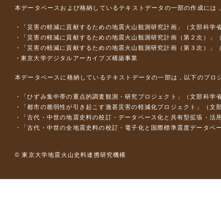
本データベースおよび格納しているテキストデータの一部の作成には
「災害の軽減に貢献するための地震火山観測研究計画」（文部科学
「災害の軽減に貢献するための地震火山観測研究計画（第２次）」
「災害の軽減に貢献するための地震火山観測研究計画（第３次）」
東京大学デジタルアーカイブズ構築事業
本データベースに格納しているテキストデータの一部は，以下のプロ
「ひずみ集中帯の重点的調査観測・研究プロジェクト」（文部科学省
「都市の脆弱性が引き起こす激甚災害の軽減化プロジェクト」（文部
「古代・中世の地震史料の校訂・データベース化と共有型拡張・活用シス
「古代・中世の全地震史料の校訂・電子化と国際標準震度データベース構
© 東京大学地震火山史料連携研究機構