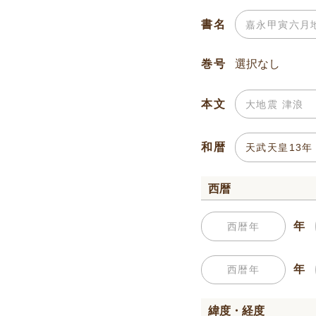
書名
巻号
本文
和暦
西暦
年
年
緯度・経度