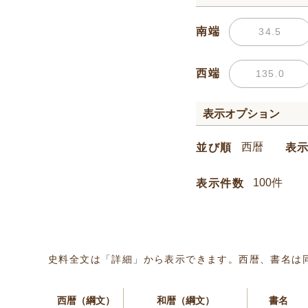
南端
西端
表示オプション
並び順
表
表示件数
史料全文は「詳細」から表示できます。西暦、書名は
西暦（綱文）
和暦（綱文）
書名