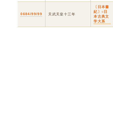
〔日本書
紀〕○日
0684/99/99
天武天皇十三年
本古典文
学大系