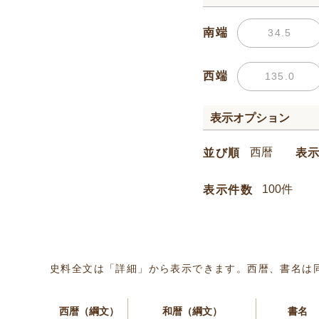
南端
西端
表示オプション
並び順
表
表示件数
史料全文は「詳細」から表示できます。西暦、書名は
西暦（綱文）
和暦（綱文）
書名