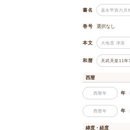
書名
巻号
本文
和暦
西暦
年
年
緯度・経度