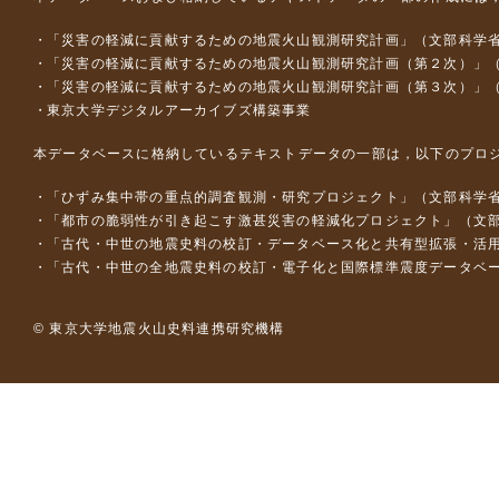
「災害の軽減に貢献するための地震火山観測研究計画」（文部科学
「災害の軽減に貢献するための地震火山観測研究計画（第２次）」
「災害の軽減に貢献するための地震火山観測研究計画（第３次）」
東京大学デジタルアーカイブズ構築事業
本データベースに格納しているテキストデータの一部は，以下のプロ
「ひずみ集中帯の重点的調査観測・研究プロジェクト」（文部科学省
「都市の脆弱性が引き起こす激甚災害の軽減化プロジェクト」（文部
「古代・中世の地震史料の校訂・データベース化と共有型拡張・活用シス
「古代・中世の全地震史料の校訂・電子化と国際標準震度データベース構
© 東京大学地震火山史料連携研究機構