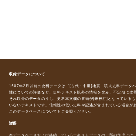
収録データについて
1607年2月以前の史料データは『
[古代・中世]地震・噴火史料データ
性についての評価など、史料テキスト以外の情報を含み、不定期に改
それ以外のデータのうち、史料本文欄の冒頭が[未校訂]となっている
いないテキストです。信頼性の低い史料や記述が含まれている場合が
このデータベースについて
もご参照ください。
謝辞
本データベースおよび格納しているテキストデータの一部の作成には