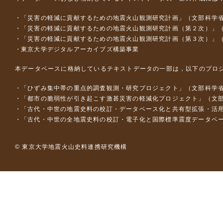
「災害の軽減に貢献するための地震火山観測研究計画」（文部科学
「災害の軽減に貢献するための地震火山観測研究計画（第２次）」
「災害の軽減に貢献するための地震火山観測研究計画（第３次）」
東京大学デジタルアーカイブズ構築事業
本データベースに格納しているテキストデータの一部は，以下のプロ
「ひずみ集中帯の重点的調査観測・研究プロジェクト」（文部科学省
「都市の脆弱性が引き起こす激甚災害の軽減化プロジェクト」（文部
「古代・中世の地震史料の校訂・データベース化と共有型拡張・活用シス
「古代・中世の全地震史料の校訂・電子化と国際標準震度データベース構
© 東京大学地震火山史料連携研究機構