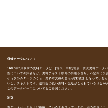
収録データについて
1607年2月以前の史料データは『
[古代・中世]地震・噴火史料データ
性についての評価など、史料テキスト以外の情報を含み、不定期に改
それ以外のデータのうち、史料本文欄の冒頭が[未校訂]となっている
いないテキストです。信頼性の低い史料や記述が含まれている場合が
このデータベースについて
もご参照ください。
謝辞
本データベースおよび格納しているテキストデータの一部の作成には