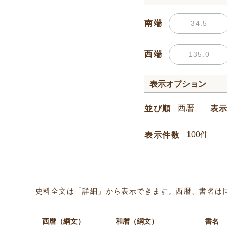
南端
西端
表示オプション
並び順
表
表示件数
史料全文は「詳細」から表示できます。西暦、書名は
西暦（綱文）
和暦（綱文）
書名