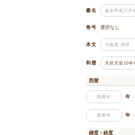
書名
巻号
本文
和暦
西暦
年
年
緯度・経度