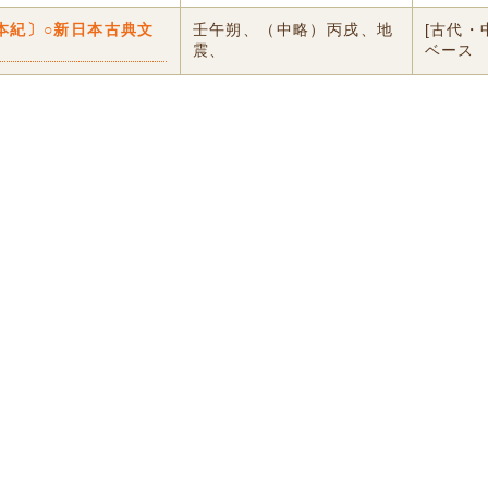
本紀〕○新日本古典文
壬午朔、（中略）丙戌、地
[古代・
震、
ベース