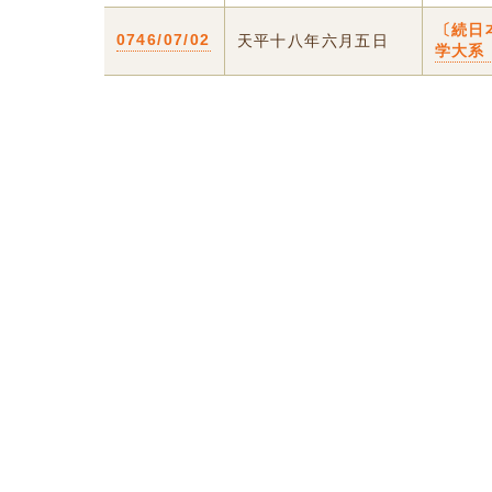
〔続日
0746/07/02
天平十八年六月五日
学大系