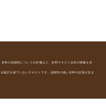
、史料の信頼性についての評価など、史料テキスト以外の情報を含
よる校訂を経ていないテキストです。信頼性の低い史料や記述が含ま