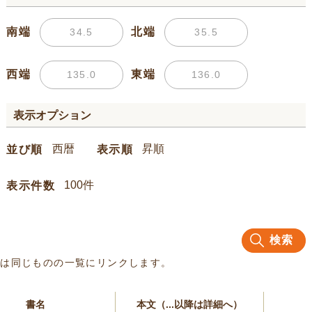
南端
北端
西端
東端
表示オプション
並び順
表示順
表示件数
検索
名は同じものの一覧にリンクします。
書名
本文（...以降は詳細へ）