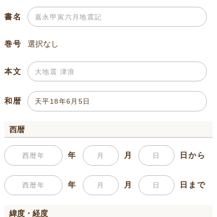
書名
巻号
本文
和暦
西暦
年
月
日から
年
月
日まで
緯度・経度