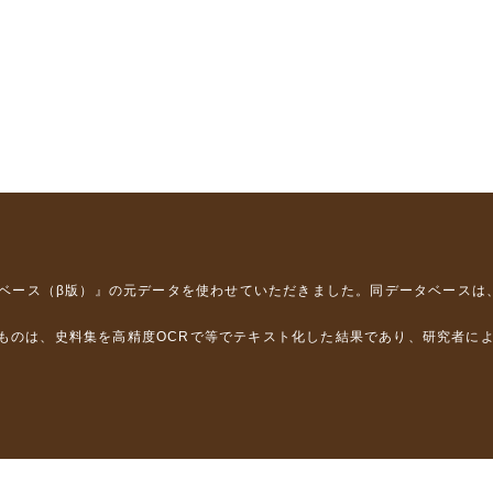
タベース（β版）』
の元データを使わせていただきました。同データベースは
るものは、史料集を高精度OCRで等でテキスト化した結果であり、研究者に
は，以下のプロジェクトの支援を受けました。