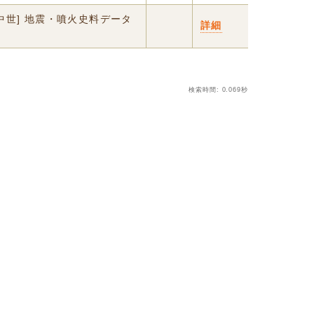
中世] 地震・噴火史料データ
詳細
検索時間: 0.069秒