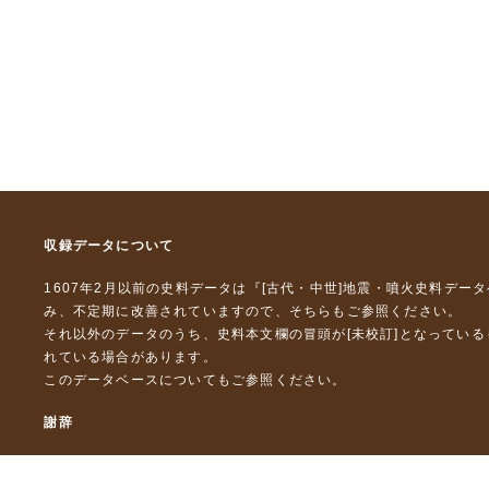
収録データについて
1607年2月以前の史料データは『
[古代・中世]地震・噴火史料デー
み、不定期に改善されていますので、
そちら
もご参照ください。
それ以外のデータのうち、史料本文欄の冒頭が[未校訂]となってい
れている場合があります。
このデータベースについて
もご参照ください。
謝辞
本データベースおよび格納しているテキストデータの一部の作成に