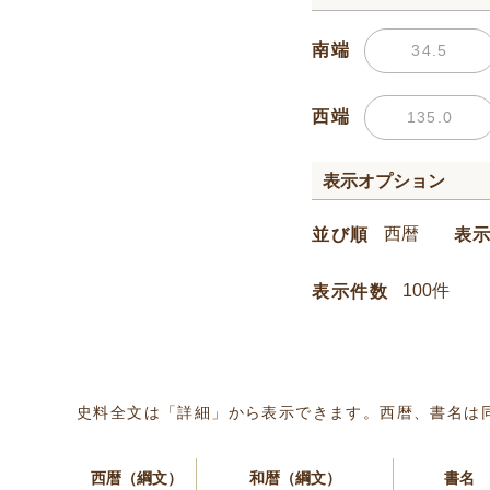
南端
西端
表示オプション
並び順
表
表示件数
史料全文は「詳細」から表示できます。西暦、書名は
西暦（綱文）
和暦（綱文）
書名