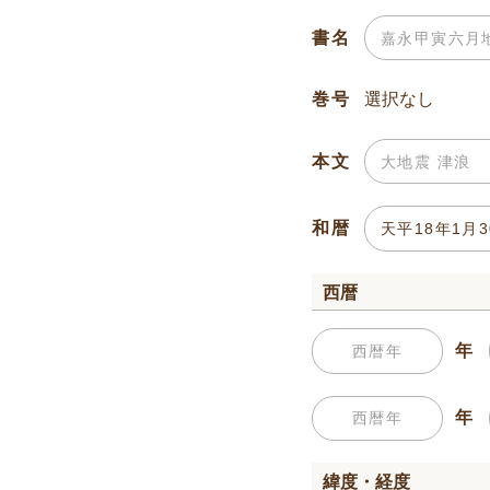
書名
巻号
本文
和暦
西暦
年
年
緯度・経度