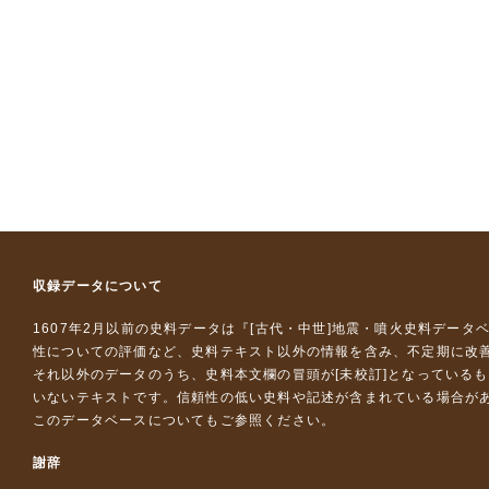
収録データについて
1607年2月以前の史料データは『
[古代・中世]地震・噴火史料データ
性についての評価など、史料テキスト以外の情報を含み、不定期に改
それ以外のデータのうち、史料本文欄の冒頭が[未校訂]となっている
いないテキストです。信頼性の低い史料や記述が含まれている場合が
このデータベースについて
もご参照ください。
謝辞