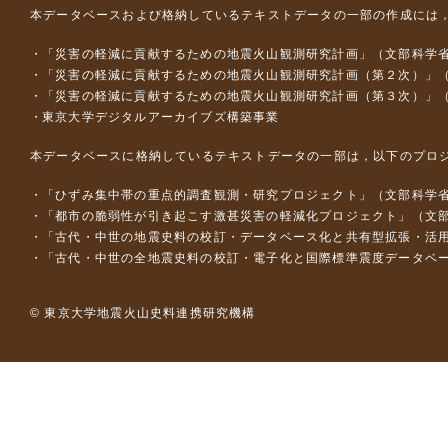
本データベースおよび格納しているテキストデータの一部の作成には
「災害の軽減に貢献するための地震火山観測研究計画」（文部科学
「災害の軽減に貢献するための地震火山観測研究計画（第２次）」
「災害の軽減に貢献するための地震火山観測研究計画（第３次）」
東京大学デジタルアーカイブズ構築事業
本データベースに格納しているテキストデータの一部は，以下のプロ
「ひずみ集中帯の重点的調査観測・研究プロジェクト」（文部科学省
「都市の脆弱性が引き起こす激甚災害の軽減化プロジェクト」（文部
「古代・中世の地震史料の校訂・データベース化と共有型拡張・活用シス
「古代・中世の全地震史料の校訂・電子化と国際標準震度データベース構
© 東京大学地震火山史料連携研究機構