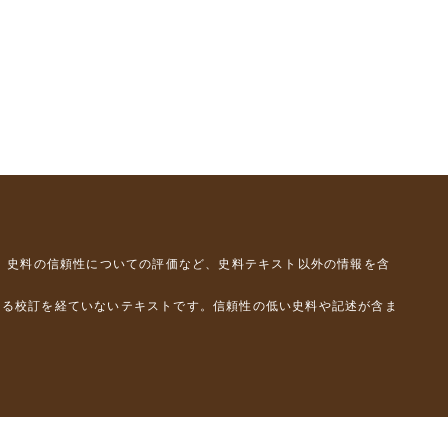
、史料の信頼性についての評価など、史料テキスト以外の情報を含
よる校訂を経ていないテキストです。信頼性の低い史料や記述が含ま