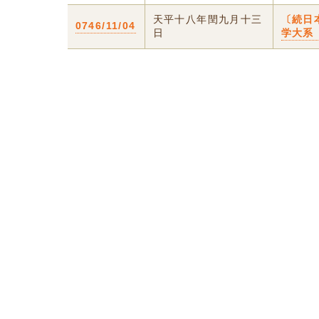
天平十八年閏九月十三
〔続日
0746/11/04
日
学大系