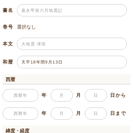
書名
巻号
本文
和暦
西暦
年
月
日から
年
月
日まで
緯度・経度