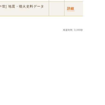
中世] 地震・噴火史料データ
詳細
検索時間: 0.069秒