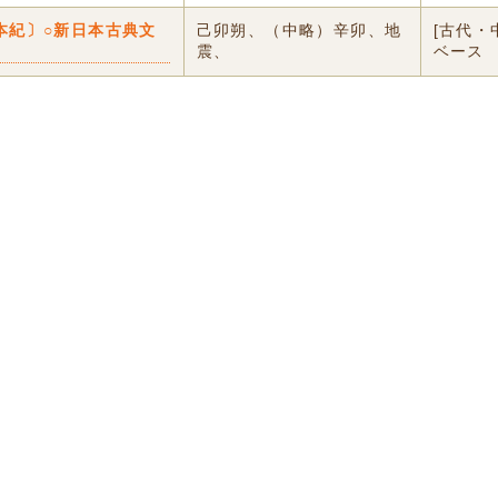
本紀〕○新日本古典文
己卯朔、（中略）辛卯、地
[古代・
震、
ベース