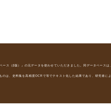
タベース（β版）』
の元データを使わせていただきました。同データベースは
るものは、史料集を高精度OCRで等でテキスト化した結果であり、研究者に
は，以下のプロジェクトの支援を受けました。