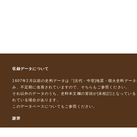
収録データについて
1607年2月以前の史料データは『
[古代・中世]地震・噴火史料デー
み、不定期に改善されていますので、
そちら
もご参照ください。
それ以外のデータのうち、史料本文欄の冒頭が[未校訂]となってい
れている場合があります。
このデータベースについて
もご参照ください。
謝辞
本データベースおよび格納しているテキストデータの一部の作成に