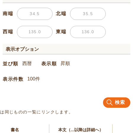
南端
北端
西端
東端
表示オプション
並び順
表示順
表示件数
検索
名は同じものの一覧にリンクします。
書名
本文（...以降は詳細へ）