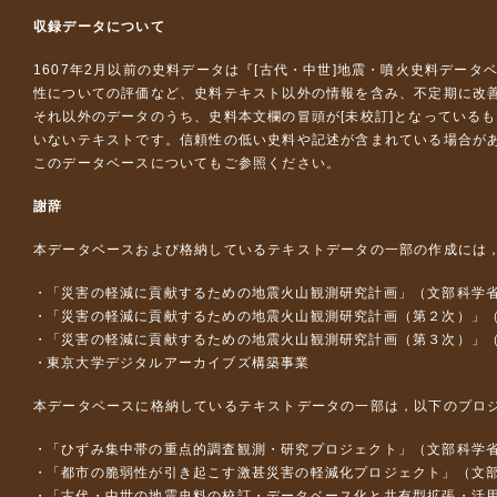
収録データについて
1607年2月以前の史料データは『
[古代・中世]地震・噴火史料データ
性についての評価など、史料テキスト以外の情報を含み、不定期に改
それ以外のデータのうち、史料本文欄の冒頭が[未校訂]となっている
いないテキストです。信頼性の低い史料や記述が含まれている場合が
このデータベースについて
もご参照ください。
謝辞
本データベースおよび格納しているテキストデータの一部の作成には
「災害の軽減に貢献するための地震火山観測研究計画」（文部科学
「災害の軽減に貢献するための地震火山観測研究計画（第２次）」
「災害の軽減に貢献するための地震火山観測研究計画（第３次）」
東京大学デジタルアーカイブズ構築事業
本データベースに格納しているテキストデータの一部は，以下のプロ
「ひずみ集中帯の重点的調査観測・研究プロジェクト」（文部科学省
「都市の脆弱性が引き起こす激甚災害の軽減化プロジェクト」（文部
「古代・中世の地震史料の校訂・データベース化と共有型拡張・活用シス