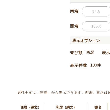
南端
西端
表示オプション
並び順
表
表示件数
史料全文は「詳細」から表示できます。西暦、書名は
西暦（綱文）
和暦（綱文）
書名