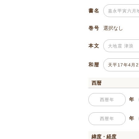
書名
巻号
本文
和暦
西暦
年
年
緯度・経度