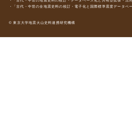
「古代・中世の地震史料の校訂・データベース化と共有型拡張・活用シス
「古代・中世の全地震史料の校訂・電子化と国際標準震度データベース構
© 東京大学地震火山史料連携研究機構