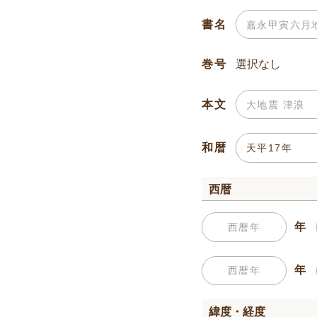
書名
巻号
本文
和暦
西暦
年
年
緯度・経度