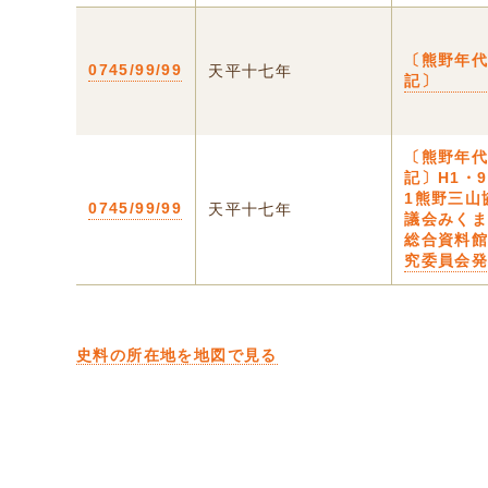
〔熊野年
0745/99/99
天平十七年
記〕
〔熊野年
記〕H1・
1熊野三山
0745/99/99
天平十七年
議会みく
総合資料
究委員会
史料の所在地を地図で見る