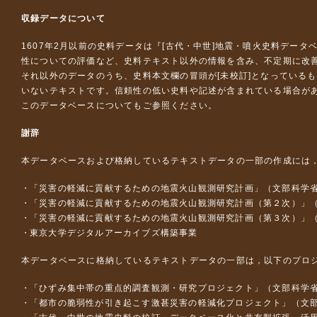
収録データについて
1607年2月以前の史料データは『
[古代・中世]地震・噴火史料データ
性についての評価など、史料テキスト以外の情報を含み、不定期に改
それ以外のデータのうち、史料本文欄の冒頭が[未校訂]となっている
いないテキストです。信頼性の低い史料や記述が含まれている場合が
このデータベースについて
もご参照ください。
謝辞
本データベースおよび格納しているテキストデータの一部の作成には
「災害の軽減に貢献するための地震火山観測研究計画」（文部科学
「災害の軽減に貢献するための地震火山観測研究計画（第２次）」
「災害の軽減に貢献するための地震火山観測研究計画（第３次）」
東京大学デジタルアーカイブズ構築事業
本データベースに格納しているテキストデータの一部は，以下のプロ
「ひずみ集中帯の重点的調査観測・研究プロジェクト」（文部科学省
「都市の脆弱性が引き起こす激甚災害の軽減化プロジェクト」（文部