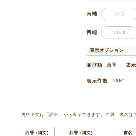
南端
西端
表示オプション
並び順
表
表示件数
史料全文は「詳細」から表示できます。西暦、書名は
西暦（綱文）
和暦（綱文）
書名