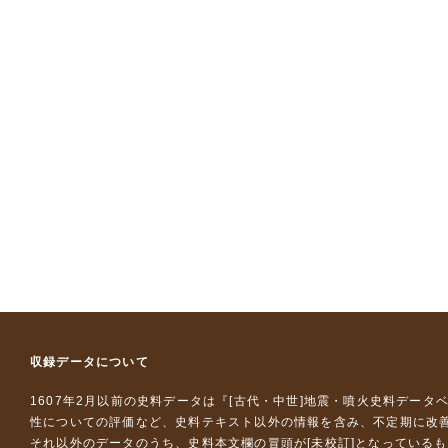
収録データについて
1607年2月以前の史料データは『
[古代・中世]地震・噴火史料データ
性についての評価など、史料テキスト以外の情報を含み、不定期に改
それ以外のデータのうち、史料本文欄の冒頭が[未校訂]となっている