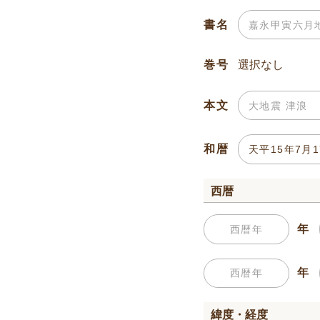
書名
巻号
本文
和暦
西暦
年
年
緯度・経度