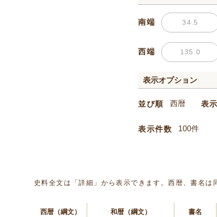
南端
西端
表示オプション
並び順
表
表示件数
史料全文は「詳細」から表示できます。西暦、書名は
西暦（綱文）
和暦（綱文）
書名