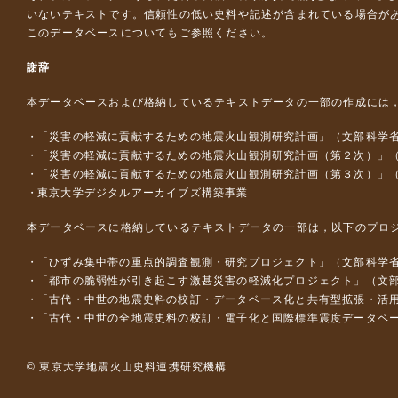
いないテキストです。信頼性の低い史料や記述が含まれている場合が
このデータベースについて
もご参照ください。
謝辞
本データベースおよび格納しているテキストデータの一部の作成には
「災害の軽減に貢献するための地震火山観測研究計画」（文部科学
「災害の軽減に貢献するための地震火山観測研究計画（第２次）」
「災害の軽減に貢献するための地震火山観測研究計画（第３次）」
東京大学デジタルアーカイブズ構築事業
本データベースに格納しているテキストデータの一部は，以下のプロ
「ひずみ集中帯の重点的調査観測・研究プロジェクト」（文部科学省
「都市の脆弱性が引き起こす激甚災害の軽減化プロジェクト」（文部
「古代・中世の地震史料の校訂・データベース化と共有型拡張・活用シス
「古代・中世の全地震史料の校訂・電子化と国際標準震度データベース構
© 東京大学地震火山史料連携研究機構