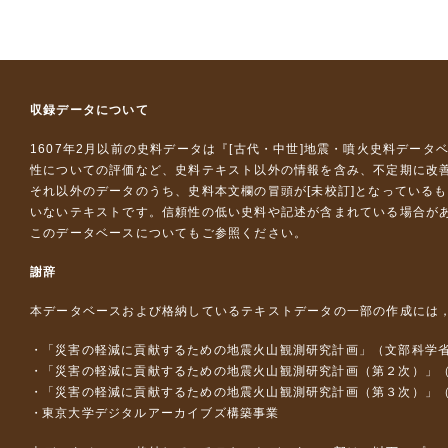
収録データについて
1607年2月以前の史料データは『
[古代・中世]地震・噴火史料データ
性についての評価など、史料テキスト以外の情報を含み、不定期に改
それ以外のデータのうち、史料本文欄の冒頭が[未校訂]となっている
いないテキストです。信頼性の低い史料や記述が含まれている場合が
このデータベースについて
もご参照ください。
謝辞
本データベースおよび格納しているテキストデータの一部の作成には
「災害の軽減に貢献するための地震火山観測研究計画」（文部科学
「災害の軽減に貢献するための地震火山観測研究計画（第２次）」
「災害の軽減に貢献するための地震火山観測研究計画（第３次）」
東京大学デジタルアーカイブズ構築事業