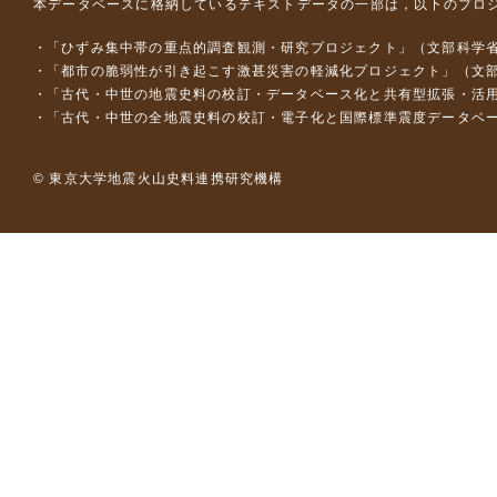
本データベースに格納しているテキストデータの一部は，以下のプロ
「ひずみ集中帯の重点的調査観測・研究プロジェクト」（文部科学省
「都市の脆弱性が引き起こす激甚災害の軽減化プロジェクト」（文部
「古代・中世の地震史料の校訂・データベース化と共有型拡張・活用シス
「古代・中世の全地震史料の校訂・電子化と国際標準震度データベース構
© 東京大学地震火山史料連携研究機構