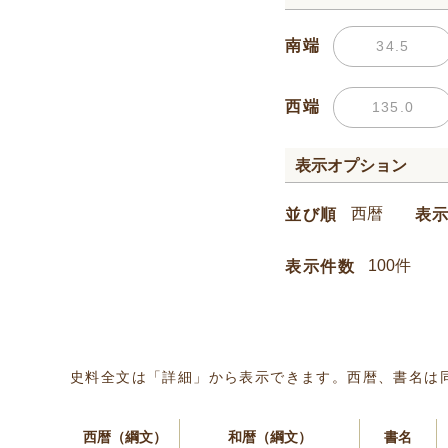
南端
西端
表示オプション
並び順
表
表示件数
史料全文は「詳細」から表示できます。西暦、書名は
西暦（綱文）
和暦（綱文）
書名