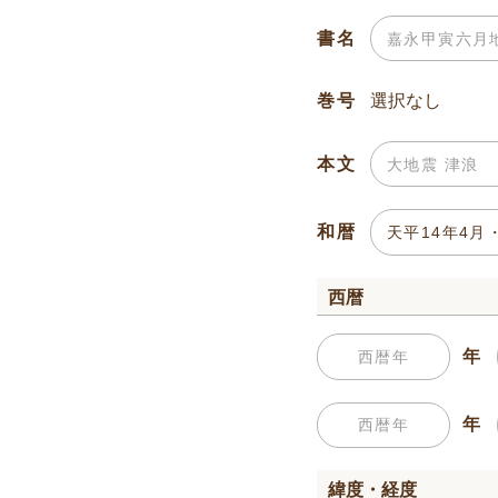
書名
巻号
本文
和暦
西暦
年
年
緯度・経度