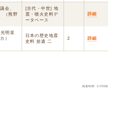
協議会、
[古代・中世] 地
詳細
 （熊野
震・噴火史料デ
ータベース
 光明皇
日本の歴史地震
（カ）
2
詳細
史料 拾遺 二
検索時間: 0.058秒