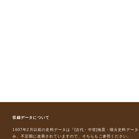
収録データについて
1607年2月以前の史料データは『
[古代・中世]地震・噴火史料デー
み、不定期に改善されていますので、
そちら
もご参照ください。