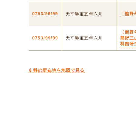
0753/99/99
〔熊野
天平勝宝五年六月
〔熊野
0753/99/99
天平勝宝五年六月
熊野三
料館研
史料の所在地を地図で見る