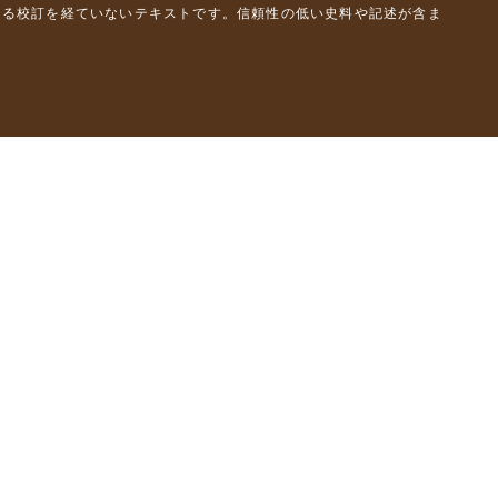
よる校訂を経ていないテキストです。信頼性の低い史料や記述が含ま
彦）
橋克彦）