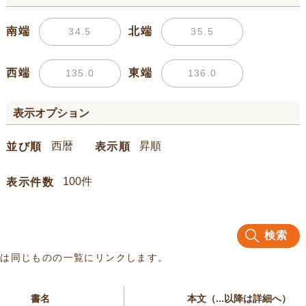
南端
北端
西端
東端
表示オプション
並び順
表示順
表示件数
検索
名は同じものの一覧にリンクします。
書名
本文（...以降は詳細へ）