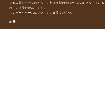
それ以外のデータのうち、史料本文欄の冒頭が[未校訂]となってい
れている場合があります。
このデータベースについて
もご参照ください。
謝辞
本データベースおよび格納しているテキストデータの一部の作成に
「災害の軽減に貢献するための地震火山観測研究計画」（文部科
「災害の軽減に貢献するための地震火山観測研究計画（第２次）
「災害の軽減に貢献するための地震火山観測研究計画（第３次）
東京大学デジタルアーカイブズ構築事業
本データベースに格納しているテキストデータの一部は，以下のプ
「ひずみ集中帯の重点的調査観測・研究プロジェクト」（文部科学
「都市の脆弱性が引き起こす激甚災害の軽減化プロジェクト」（文
「古代・中世の地震史料の校訂・データベース化と共有型拡張・活用シ
「古代・中世の全地震史料の校訂・電子化と国際標準震度データベース
© 東京大学地震火山史料連携研究機構