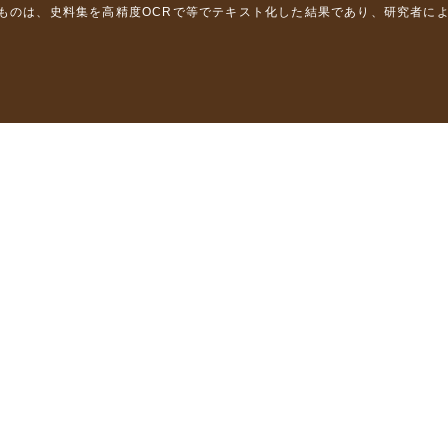
るものは、史料集を高精度OCRで等でテキスト化した結果であり、研究者に
は，以下のプロジェクトの支援を受けました。
学省）
」（文部科学省）
」（文部科学省）
ロジェクトの成果を利用しました。
省委託研究事業、研究代表者 佐竹健治）
部科学省委託研究事業、研究代表者 佐竹健治）
ステムの開発 」（科研費基盤研究(B)18310124、研究代表者 石橋克
構築に関する研究」（科研費基盤研究(A)15201040、研究代表者 石