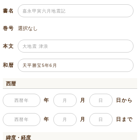
書名
巻号
本文
和暦
西暦
年
月
日から
年
月
日まで
緯度・経度