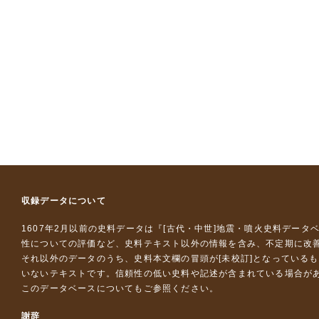
収録データについて
1607年2月以前の史料データは『
[古代・中世]地震・噴火史料データ
性についての評価など、史料テキスト以外の情報を含み、不定期に改
それ以外のデータのうち、史料本文欄の冒頭が[未校訂]となっている
いないテキストです。信頼性の低い史料や記述が含まれている場合が
このデータベースについて
もご参照ください。
謝辞