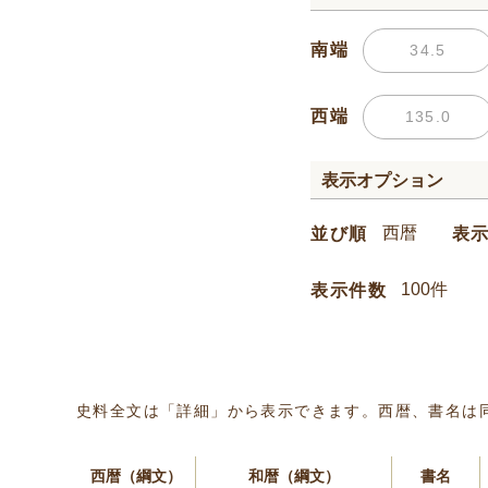
南端
西端
表示オプション
並び順
表
表示件数
史料全文は「詳細」から表示できます。西暦、書名は
西暦（綱文）
和暦（綱文）
書名