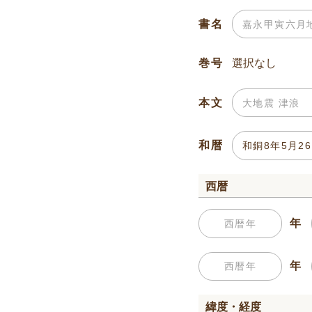
書名
巻号
本文
和暦
西暦
年
年
緯度・経度