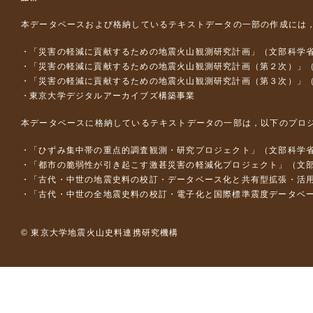
本データベースおよび格納しているテキストデータの一部の作成には
「災害の軽減に貢献するための地震火山観測研究計画」（文部科学
「災害の軽減に貢献するための地震火山観測研究計画（第２次）」
「災害の軽減に貢献するための地震火山観測研究計画（第３次）」
東京大学デジタルアーカイブズ構築事業
本データベースに格納しているテキストデータの一部は，以下のプロ
「ひずみ集中帯の重点的調査観測・研究プロジェクト」（文部科学省
「都市の脆弱性が引き起こす激甚災害の軽減化プロジェクト」（文部
「古代・中世の地震史料の校訂・データベース化と共有型拡張・活用シス
「古代・中世の全地震史料の校訂・電子化と国際標準震度データベース構
© 東京大学地震火山史料連携研究機構