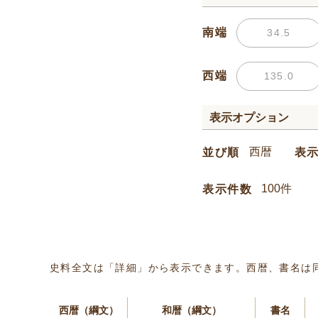
南端
西端
表示オプション
並び順
表
表示件数
史料全文は「詳細」から表示できます。西暦、書名は
西暦（綱文）
和暦（綱文）
書名