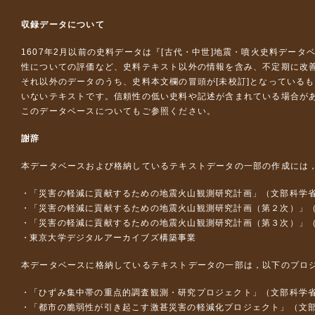
収録データについて
1607年2月以前の史料データは『
[古代・中世]地震・噴火史料データ
性についての評価など、史料テキスト以外の情報を含み、不定期に改
それ以外のデータのうち、史料本文欄の冒頭が[未校訂]となっている
いないテキストです。信頼性の低い史料や記述が含まれている場合が
このデータベースについて
もご参照ください。
謝辞
本データベースおよび格納しているテキストデータの一部の作成には
「災害の軽減に貢献するための地震火山観測研究計画」（文部科学
「災害の軽減に貢献するための地震火山観測研究計画（第２次）」
「災害の軽減に貢献するための地震火山観測研究計画（第３次）」
東京大学デジタルアーカイブズ構築事業
本データベースに格納しているテキストデータの一部は，以下のプロ
「ひずみ集中帯の重点的調査観測・研究プロジェクト」（文部科学省
「都市の脆弱性が引き起こす激甚災害の軽減化プロジェクト」（文部