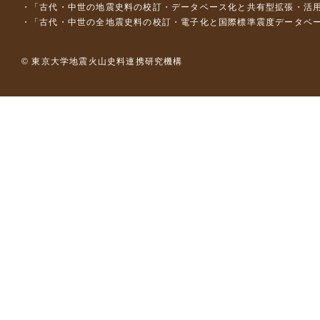
「古代・中世の地震史料の校訂・データベース化と共有型拡張・活用シス
「古代・中世の全地震史料の校訂・電子化と国際標準震度データベース構
© 東京大学地震火山史料連携研究機構