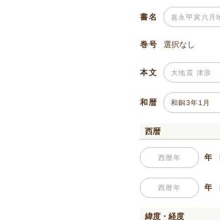
書名
巻号
本文
和暦
西暦
年
年
緯度・経度