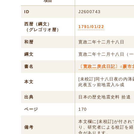
項目
ID
J2600743
西暦（綱文）
1791/01/22
（グレゴリオ暦）
和暦
寛政二年十二月十八日
綱文
寛政二年十二月十八日（一
書名
〔寛政二庚戌日記〕○蕨市
[未校訂]同十八日夜の内
本文
此夜五ッ前地震入ル成
出典
日本の歴史地震史料 拾遺
ページ
170
本文欄に[未校訂]が付さ
備考
り、研究者による校訂を経
合があります。