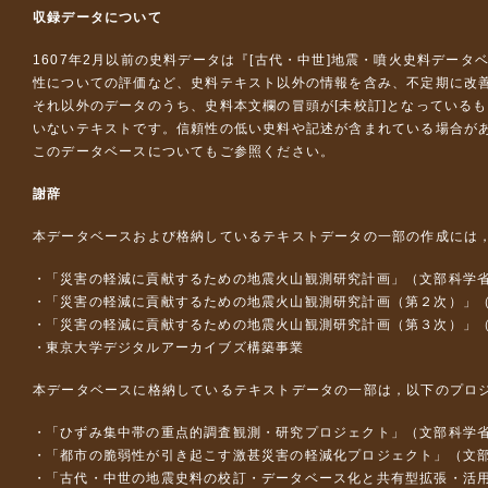
収録データについて
1607年2月以前の史料データは『
[古代・中世]地震・噴火史料データ
性についての評価など、史料テキスト以外の情報を含み、不定期に改
それ以外のデータのうち、史料本文欄の冒頭が[未校訂]となっている
いないテキストです。信頼性の低い史料や記述が含まれている場合が
このデータベースについて
もご参照ください。
謝辞
本データベースおよび格納しているテキストデータの一部の作成には
「災害の軽減に貢献するための地震火山観測研究計画」（文部科学
「災害の軽減に貢献するための地震火山観測研究計画（第２次）」
「災害の軽減に貢献するための地震火山観測研究計画（第３次）」
東京大学デジタルアーカイブズ構築事業
本データベースに格納しているテキストデータの一部は，以下のプロ
「ひずみ集中帯の重点的調査観測・研究プロジェクト」（文部科学省
「都市の脆弱性が引き起こす激甚災害の軽減化プロジェクト」（文部
「古代・中世の地震史料の校訂・データベース化と共有型拡張・活用シス