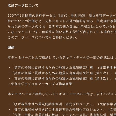
収録データについて
1607年2月以前の史料データは『
[古代・中世]地震・噴火史料データ
性についての評価など、史料テキスト以外の情報を含み、不定期に改
それ以外のデータのうち、史料本文欄の冒頭が[未校訂]となっている
いないテキストです。信頼性の低い史料や記述が含まれている場合が
このデータベースについて
もご参照ください。
謝辞
本データベースおよび格納しているテキストデータの一部の作成には
「災害の軽減に貢献するための地震火山観測研究計画」（文部科学
「災害の軽減に貢献するための地震火山観測研究計画（第２次）」
「災害の軽減に貢献するための地震火山観測研究計画（第３次）」
東京大学デジタルアーカイブズ構築事業
本データベースに格納しているテキストデータの一部は，以下のプロ
「ひずみ集中帯の重点的調査観測・研究プロジェクト」（文部科学省
「都市の脆弱性が引き起こす激甚災害の軽減化プロジェクト」（文部
「古代・中世の地震史料の校訂・データベース化と共有型拡張・活用シス