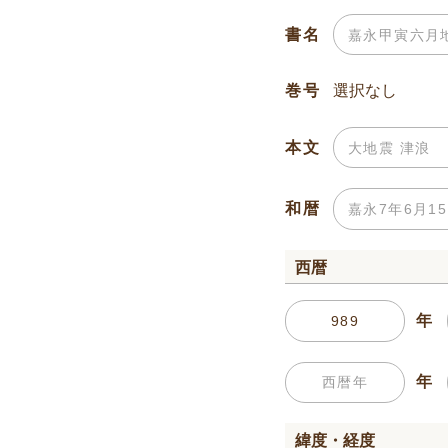
書名
巻号
本文
和暦
西暦
年
年
緯度・経度