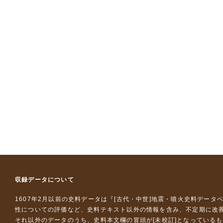
収録データについて
1607年2月以前の史料データは『
[古代・中世]地震・噴火史料データ
性についての評価など、史料テキスト以外の情報を含み、不定期に改
それ以外のデータのうち、史料本文欄の冒頭が[未校訂]となっている