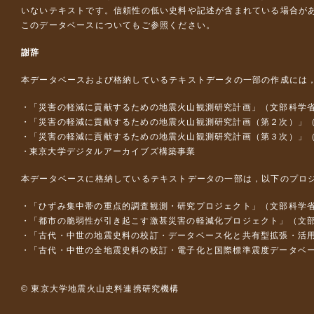
いないテキストです。信頼性の低い史料や記述が含まれている場合が
このデータベースについて
もご参照ください。
謝辞
本データベースおよび格納しているテキストデータの一部の作成には
「災害の軽減に貢献するための地震火山観測研究計画」（文部科学
「災害の軽減に貢献するための地震火山観測研究計画（第２次）」
「災害の軽減に貢献するための地震火山観測研究計画（第３次）」
東京大学デジタルアーカイブズ構築事業
本データベースに格納しているテキストデータの一部は，以下のプロ
「ひずみ集中帯の重点的調査観測・研究プロジェクト」（文部科学省
「都市の脆弱性が引き起こす激甚災害の軽減化プロジェクト」（文部
「古代・中世の地震史料の校訂・データベース化と共有型拡張・活用シス
「古代・中世の全地震史料の校訂・電子化と国際標準震度データベース構
© 東京大学地震火山史料連携研究機構