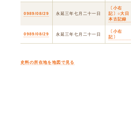
〔小右
0989/08/29
永延三年七月二十一日
記〕○大日
本古記録
〔小右
0989/08/29
永延三年七月二十一日
記〕
史料の所在地を地図で見る