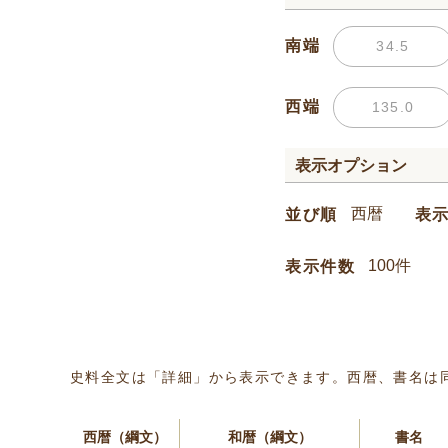
南端
西端
表示オプション
並び順
表
表示件数
史料全文は「詳細」から表示できます。西暦、書名は
西暦（綱文）
和暦（綱文）
書名