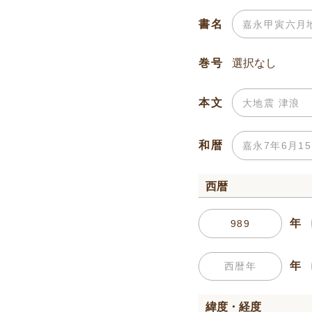
書名
巻号
本文
和暦
西暦
年
年
緯度・経度