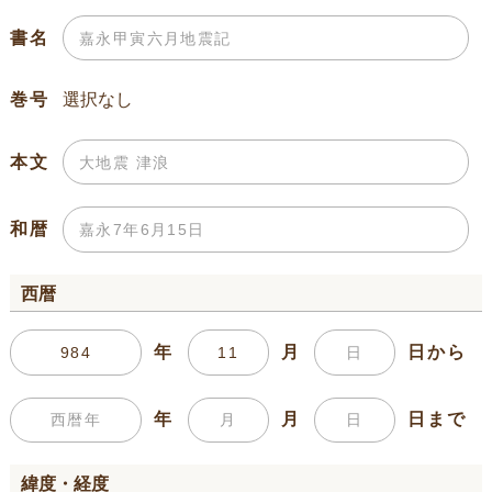
書名
巻号
本文
和暦
西暦
年
月
日から
年
月
日まで
緯度・経度