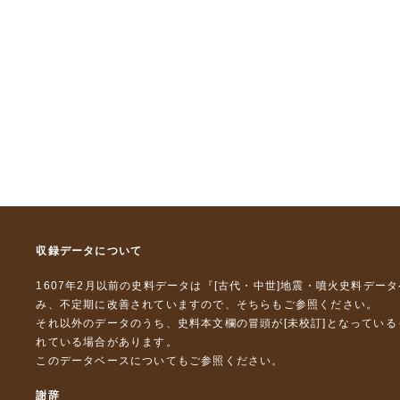
収録データについて
1607年2月以前の史料データは『
[古代・中世]地震・噴火史料デー
み、不定期に改善されていますので、
そちら
もご参照ください。
それ以外のデータのうち、史料本文欄の冒頭が[未校訂]となってい
れている場合があります。
このデータベースについて
もご参照ください。
謝辞