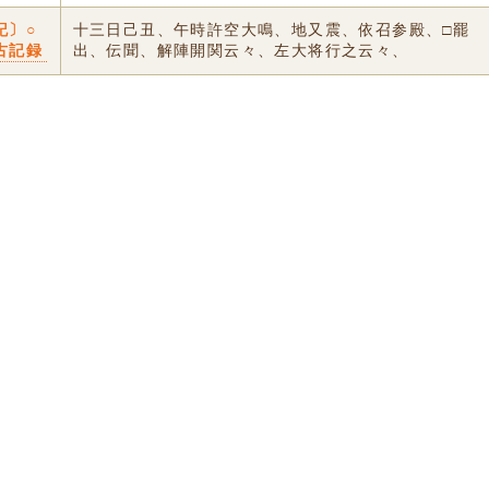
記〕○
十三日己丑、午時許空大鳴、地又震、依召参殿、□罷
古記録
出、伝聞、解陣開関云々、左大将行之云々、