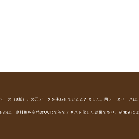
タベース（β版）』
の元データを使わせていただきました。同データベースは
るものは、史料集を高精度OCRで等でテキスト化した結果であり、研究者に