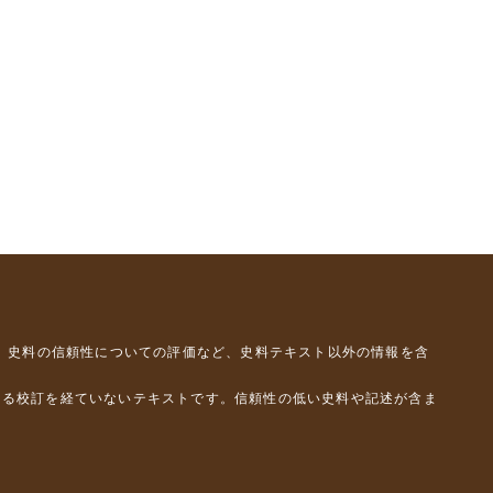
、史料の信頼性についての評価など、史料テキスト以外の情報を含
よる校訂を経ていないテキストです。信頼性の低い史料や記述が含ま