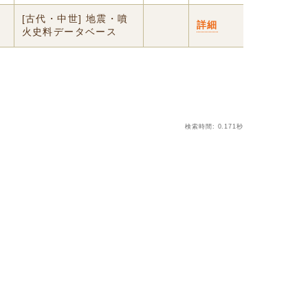
[古代・中世] 地震・噴
詳細
火史料データベース
検索時間: 0.171秒