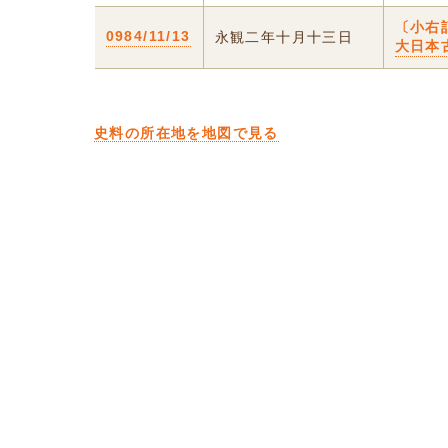
〔小右
0984/11/13
永観二年十月十三日
大日本
史料の所在地を地図で見る