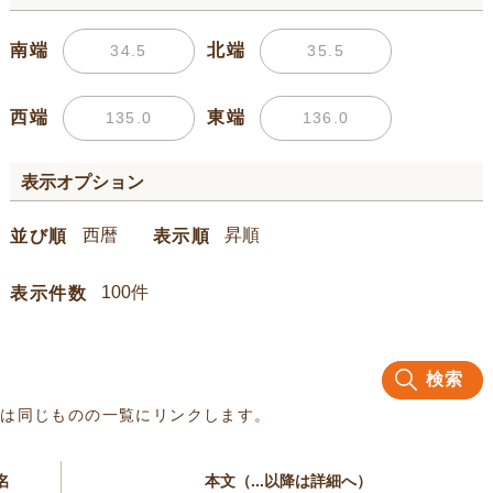
南端
北端
西端
東端
表示オプション
並び順
表示順
表示件数
検索
名は同じものの一覧にリンクします。
名
本文（...以降は詳細へ）