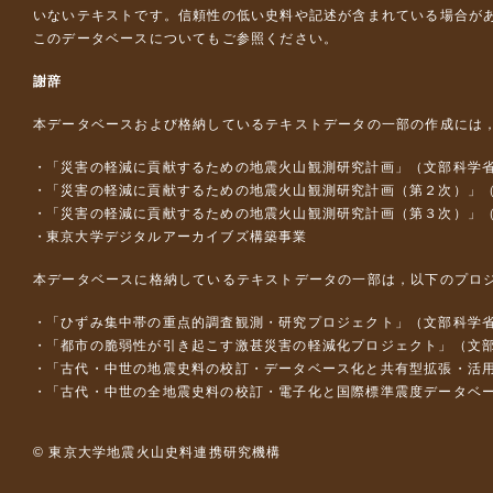
いないテキストです。信頼性の低い史料や記述が含まれている場合が
このデータベースについて
もご参照ください。
謝辞
本データベースおよび格納しているテキストデータの一部の作成には
「災害の軽減に貢献するための地震火山観測研究計画」（文部科学
「災害の軽減に貢献するための地震火山観測研究計画（第２次）」
「災害の軽減に貢献するための地震火山観測研究計画（第３次）」
東京大学デジタルアーカイブズ構築事業
本データベースに格納しているテキストデータの一部は，以下のプロ
「ひずみ集中帯の重点的調査観測・研究プロジェクト」（文部科学省
「都市の脆弱性が引き起こす激甚災害の軽減化プロジェクト」（文部
「古代・中世の地震史料の校訂・データベース化と共有型拡張・活用シス
「古代・中世の全地震史料の校訂・電子化と国際標準震度データベース構
© 東京大学地震火山史料連携研究機構