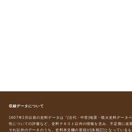
収録データについて
1607年2月以前の史料データは『
[古代・中世]地震・噴火史料データ
性についての評価など、史料テキスト以外の情報を含み、不定期に改
それ以外のデータのうち、史料本文欄の冒頭が[未校訂]となっている