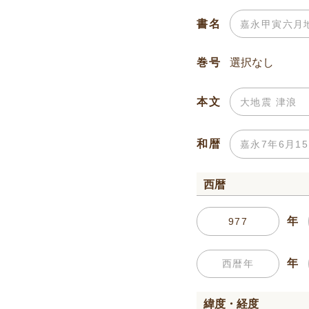
書名
巻号
本文
和暦
西暦
年
年
緯度・経度