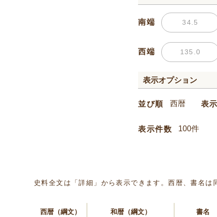
南端
西端
表示オプション
並び順
表
表示件数
史料全文は「詳細」から表示できます。西暦、書名は
西暦（綱文）
和暦（綱文）
書名