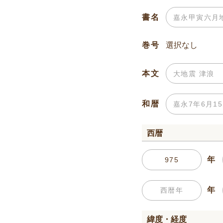
書名
巻号
本文
和暦
西暦
年
年
緯度・経度