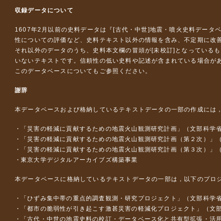
収録データについて
1607年2月以前の史料データは『
[古代・中世]地震・噴火史料データ
性についての評価など、史料テキスト以外の情報を含み、不定期に改
それ以外のデータのうち、史料本文欄の冒頭が[未校訂]となっている
いないテキストです。信頼性の低い史料や記述が含まれている場合が
このデータベースについて
もご参照ください。
謝辞
本データベースおよび格納しているテキストデータの一部の作成には
「災害の軽減に貢献するための地震火山観測研究計画」（文部科学
「災害の軽減に貢献するための地震火山観測研究計画（第２次）」
「災害の軽減に貢献するための地震火山観測研究計画（第３次）」
東京大学デジタルアーカイブズ構築事業
本データベースに格納しているテキストデータの一部は，以下のプロ
「ひずみ集中帯の重点的調査観測・研究プロジェクト」（文部科学省
「都市の脆弱性が引き起こす激甚災害の軽減化プロジェクト」（文部
「古代・中世の地震史料の校訂・データベース化と共有型拡張・活用シス