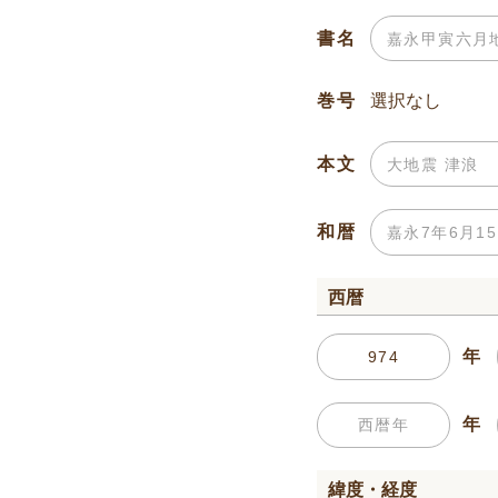
書名
巻号
本文
和暦
西暦
年
年
緯度・経度