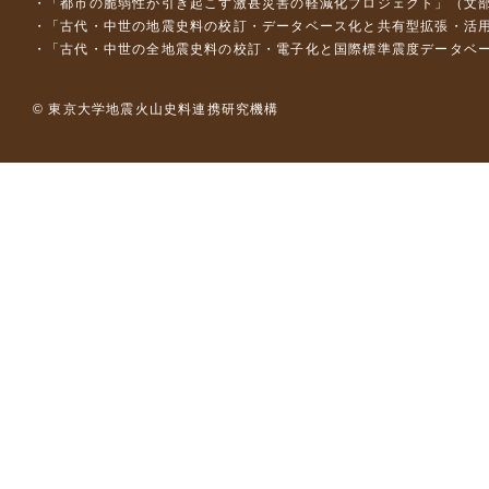
「都市の脆弱性が引き起こす激甚災害の軽減化プロジェクト」（文部
「古代・中世の地震史料の校訂・データベース化と共有型拡張・活用シス
「古代・中世の全地震史料の校訂・電子化と国際標準震度データベース構
© 東京大学地震火山史料連携研究機構