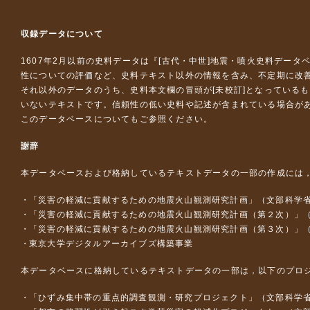
収録データについて
1607年2月以前の史料データは『
[古代・中世]地震・噴火史料データ
性についての評価など、史料テキスト以外の情報を含み、不定期に改
それ以外のデータのうち、史料本文欄の冒頭が[未校訂]となっている
いないテキストです。信頼性の低い史料や記述が含まれている場合が
このデータベースについて
もご参照ください。
謝辞
本データベースおよび格納しているテキストデータの一部の作成には
「災害の軽減に貢献するための地震火山観測研究計画」（文部科学
「災害の軽減に貢献するための地震火山観測研究計画（第２次）」
「災害の軽減に貢献するための地震火山観測研究計画（第３次）」
東京大学デジタルアーカイブズ構築事業
本データベースに格納しているテキストデータの一部は，以下のプロ
「ひずみ集中帯の重点的調査観測・研究プロジェクト」（文部科学省