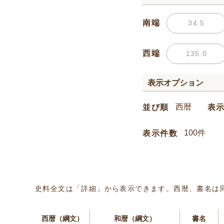
南端
西端
表示オプション
並び順
表
表示件数
史料全文は「詳細」から表示できます。西暦、書名は
西暦（綱文）
和暦（綱文）
書名