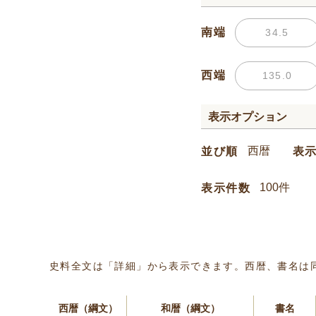
南端
西端
表示オプション
並び順
表
表示件数
史料全文は「詳細」から表示できます。西暦、書名は
西暦（綱文）
和暦（綱文）
書名