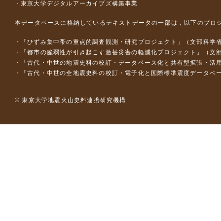
東京大学デジタルアーカイブズ構築事業
本データベースに格納しているテキストデータの一部は，以下のプロ
「ひずみ集中帯の重点的調査観測・研究プロジェクト」（文部科学省
「都市の脆弱性が引き起こす激甚災害の軽減化プロジェクト」（文部
「古代・中世の地震史料の校訂・データベース化と共有型拡張・活用シス
「古代・中世の全地震史料の校訂・電子化と国際標準震度データベース構
© 東京大学地震火山史料連携研究機構