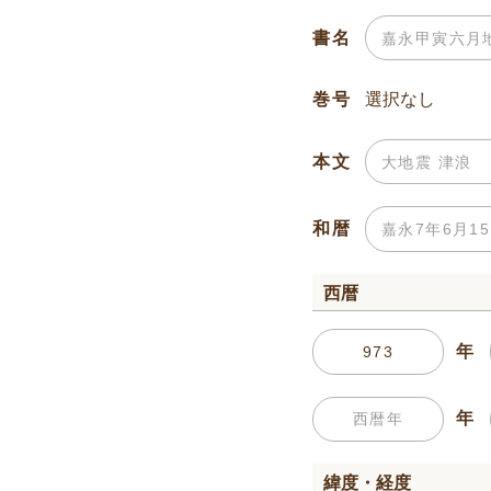
書名
巻号
本文
和暦
西暦
年
年
緯度・経度