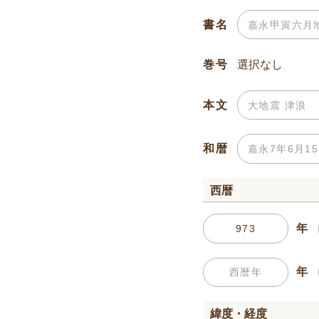
書名
巻号
本文
和暦
西暦
年
年
緯度・経度