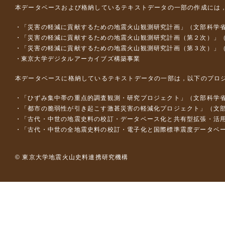
本データベースおよび格納しているテキストデータの一部の作成には
「災害の軽減に貢献するための地震火山観測研究計画」（文部科学
「災害の軽減に貢献するための地震火山観測研究計画（第２次）」
「災害の軽減に貢献するための地震火山観測研究計画（第３次）」
東京大学デジタルアーカイブズ構築事業
本データベースに格納しているテキストデータの一部は，以下のプロ
「ひずみ集中帯の重点的調査観測・研究プロジェクト」（文部科学省
「都市の脆弱性が引き起こす激甚災害の軽減化プロジェクト」（文部
「古代・中世の地震史料の校訂・データベース化と共有型拡張・活用シス
「古代・中世の全地震史料の校訂・電子化と国際標準震度データベース構
© 東京大学地震火山史料連携研究機構