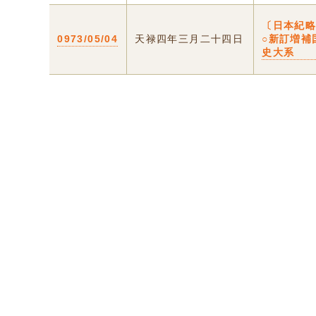
〔日本紀
0973/05/04
天禄四年三月二十四日
○新訂増補
史大系