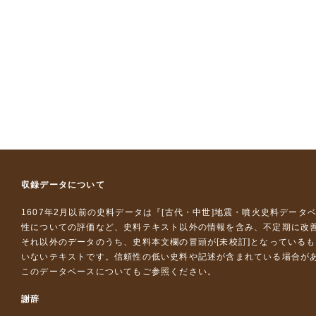
収録データについて
1607年2月以前の史料データは『
[古代・中世]地震・噴火史料データ
性についての評価など、史料テキスト以外の情報を含み、不定期に改
それ以外のデータのうち、史料本文欄の冒頭が[未校訂]となっている
いないテキストです。信頼性の低い史料や記述が含まれている場合が
このデータベースについて
もご参照ください。
謝辞