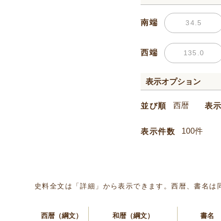
南端
西端
表示オプション
並び順
表
表示件数
史料全文は「詳細」から表示できます。西暦、書名は
西暦（綱文）
和暦（綱文）
書名