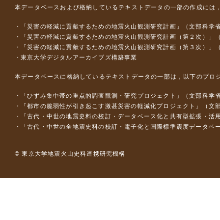
本データベースおよび格納しているテキストデータの一部の作成には
「災害の軽減に貢献するための地震火山観測研究計画」（文部科学
「災害の軽減に貢献するための地震火山観測研究計画（第２次）」
「災害の軽減に貢献するための地震火山観測研究計画（第３次）」
東京大学デジタルアーカイブズ構築事業
本データベースに格納しているテキストデータの一部は，以下のプロ
「ひずみ集中帯の重点的調査観測・研究プロジェクト」（文部科学省
「都市の脆弱性が引き起こす激甚災害の軽減化プロジェクト」（文部
「古代・中世の地震史料の校訂・データベース化と共有型拡張・活用シス
「古代・中世の全地震史料の校訂・電子化と国際標準震度データベース構
© 東京大学地震火山史料連携研究機構