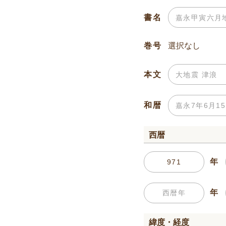
書名
巻号
本文
和暦
西暦
年
年
緯度・経度