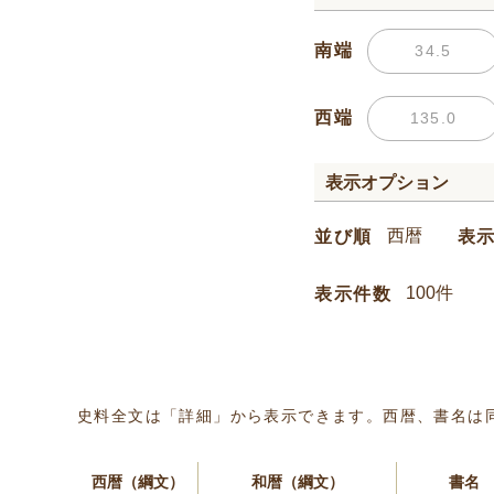
南端
西端
表示オプション
並び順
表
表示件数
史料全文は「詳細」から表示できます。西暦、書名は
西暦（綱文）
和暦（綱文）
書名