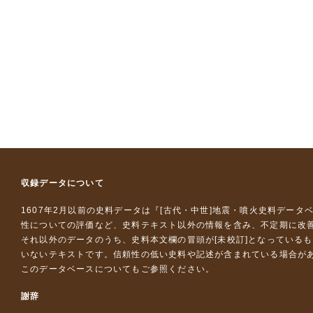
収録データについて
1607年2月以前の史料データは『
[古代・中世]地震・噴火史料データ
性についての評価など、史料テキスト以外の情報を含み、不定期に改
それ以外のデータのうち、史料本文欄の冒頭が[未校訂]となっている
いないテキストです。信頼性の低い史料や記述が含まれている場合が
このデータベースについて
もご参照ください。
謝辞