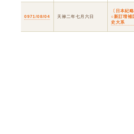
〔日本紀
0971/08/04
天禄二年七月六日
○新訂増補
史大系