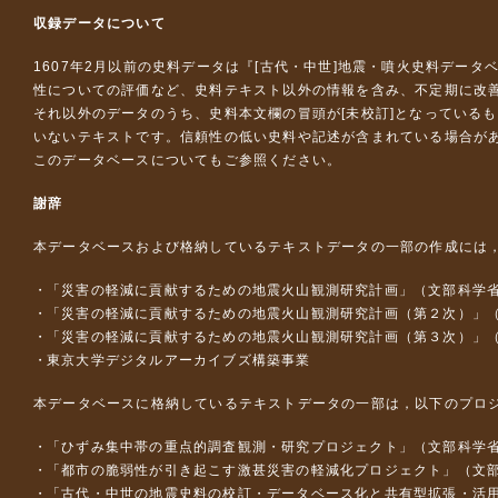
収録データについて
1607年2月以前の史料データは『
[古代・中世]地震・噴火史料データ
性についての評価など、史料テキスト以外の情報を含み、不定期に改
それ以外のデータのうち、史料本文欄の冒頭が[未校訂]となっている
いないテキストです。信頼性の低い史料や記述が含まれている場合が
このデータベースについて
もご参照ください。
謝辞
本データベースおよび格納しているテキストデータの一部の作成には
「災害の軽減に貢献するための地震火山観測研究計画」（文部科学
「災害の軽減に貢献するための地震火山観測研究計画（第２次）」
「災害の軽減に貢献するための地震火山観測研究計画（第３次）」
東京大学デジタルアーカイブズ構築事業
本データベースに格納しているテキストデータの一部は，以下のプロ
「ひずみ集中帯の重点的調査観測・研究プロジェクト」（文部科学省
「都市の脆弱性が引き起こす激甚災害の軽減化プロジェクト」（文部
「古代・中世の地震史料の校訂・データベース化と共有型拡張・活用シス