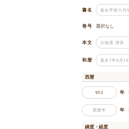
書名
巻号
本文
和暦
西暦
年
年
緯度・経度