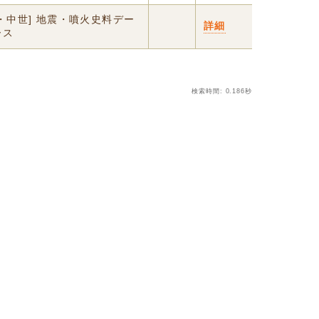
・中世] 地震・噴火史料デー
詳細
ース
検索時間: 0.186秒