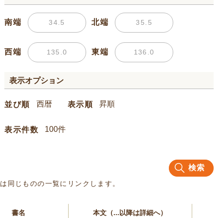
南端
北端
西端
東端
表示オプション
並び順
表示順
表示件数
検索
名は同じものの一覧にリンクします。
書名
本文（...以降は詳細へ）