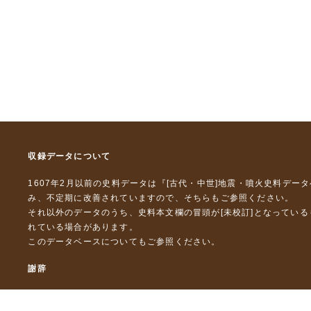
収録データについて
1607年2月以前の史料データは『
[古代・中世]地震・噴火史料デー
み、不定期に改善されていますので、
そちら
もご参照ください。
それ以外のデータのうち、史料本文欄の冒頭が[未校訂]となってい
れている場合があります。
このデータベースについて
もご参照ください。
謝辞
本データベースおよび格納しているテキストデータの一部の作成に