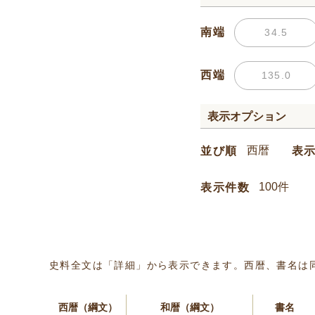
南端
西端
表示オプション
並び順
表
表示件数
史料全文は「詳細」から表示できます。西暦、書名は
西暦（綱文）
和暦（綱文）
書名