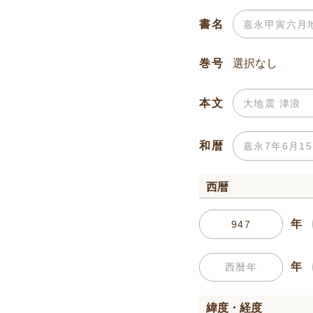
書名
巻号
本文
和暦
西暦
年
年
緯度・経度