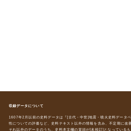
収録データについて
1607年2月以前の史料データは『
[古代・中世]地震・噴火史料データ
性についての評価など、史料テキスト以外の情報を含み、不定期に改
それ以外のデータのうち、史料本文欄の冒頭が[未校訂]となっている