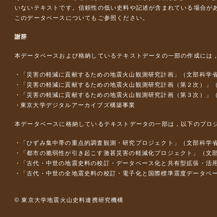
いないテキストです。信頼性の低い史料や記述が含まれている場合が
このデータベースについて
もご参照ください。
謝辞
本データベースおよび格納しているテキストデータの一部の作成には
「災害の軽減に貢献するための地震火山観測研究計画」（文部科学
「災害の軽減に貢献するための地震火山観測研究計画（第２次）」
「災害の軽減に貢献するための地震火山観測研究計画（第３次）」
東京大学デジタルアーカイブズ構築事業
本データベースに格納しているテキストデータの一部は，以下のプロ
「ひずみ集中帯の重点的調査観測・研究プロジェクト」（文部科学省
「都市の脆弱性が引き起こす激甚災害の軽減化プロジェクト」（文部
「古代・中世の地震史料の校訂・データベース化と共有型拡張・活用シス
「古代・中世の全地震史料の校訂・電子化と国際標準震度データベース構
© 東京大学地震火山史料連携研究機構