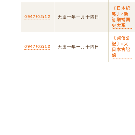
〔日本紀
略〕○新
0947/02/12
天慶十年一月十四日
訂増補国
史大系
〔貞信公
記〕○大
0947/02/12
天慶十年一月十四日
日本古記
録