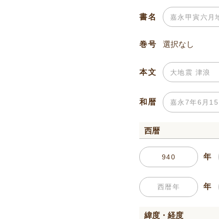
書名
巻号
本文
和暦
西暦
年
年
緯度・経度