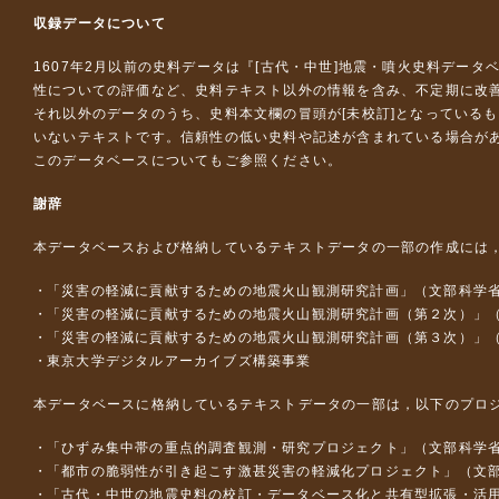
収録データについて
1607年2月以前の史料データは『
[古代・中世]地震・噴火史料データ
性についての評価など、史料テキスト以外の情報を含み、不定期に改
それ以外のデータのうち、史料本文欄の冒頭が[未校訂]となっている
いないテキストです。信頼性の低い史料や記述が含まれている場合が
このデータベースについて
もご参照ください。
謝辞
本データベースおよび格納しているテキストデータの一部の作成には
「災害の軽減に貢献するための地震火山観測研究計画」（文部科学
「災害の軽減に貢献するための地震火山観測研究計画（第２次）」
「災害の軽減に貢献するための地震火山観測研究計画（第３次）」
東京大学デジタルアーカイブズ構築事業
本データベースに格納しているテキストデータの一部は，以下のプロ
「ひずみ集中帯の重点的調査観測・研究プロジェクト」（文部科学省
「都市の脆弱性が引き起こす激甚災害の軽減化プロジェクト」（文部
「古代・中世の地震史料の校訂・データベース化と共有型拡張・活用シス