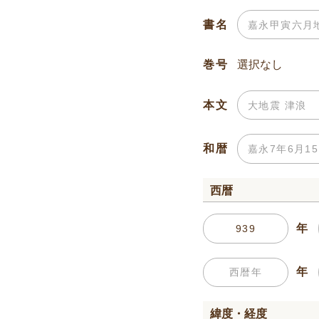
書名
巻号
本文
和暦
西暦
年
年
緯度・経度