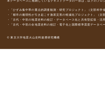
本データベースに格納しているテキストデータの一部は，以下のプロ
「ひずみ集中帯の重点的調査観測・研究プロジェクト」（文部科学省
「都市の脆弱性が引き起こす激甚災害の軽減化プロジェクト」（文部
「古代・中世の地震史料の校訂・データベース化と共有型拡張・活用シス
「古代・中世の全地震史料の校訂・電子化と国際標準震度データベース構
© 東京大学地震火山史料連携研究機構