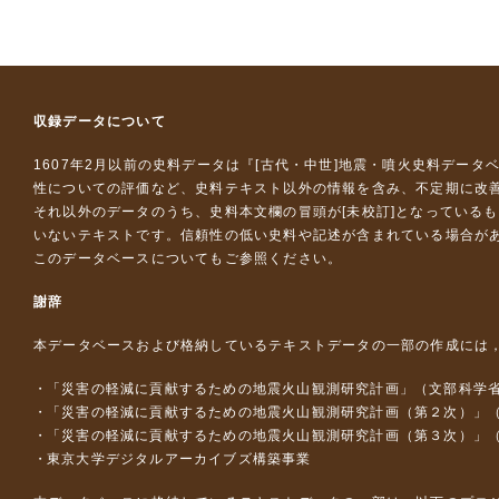
収録データについて
1607年2月以前の史料データは『
[古代・中世]地震・噴火史料データ
性についての評価など、史料テキスト以外の情報を含み、不定期に改
それ以外のデータのうち、史料本文欄の冒頭が[未校訂]となっている
いないテキストです。信頼性の低い史料や記述が含まれている場合が
このデータベースについて
もご参照ください。
謝辞
本データベースおよび格納しているテキストデータの一部の作成には
「災害の軽減に貢献するための地震火山観測研究計画」（文部科学
「災害の軽減に貢献するための地震火山観測研究計画（第２次）」
「災害の軽減に貢献するための地震火山観測研究計画（第３次）」
東京大学デジタルアーカイブズ構築事業