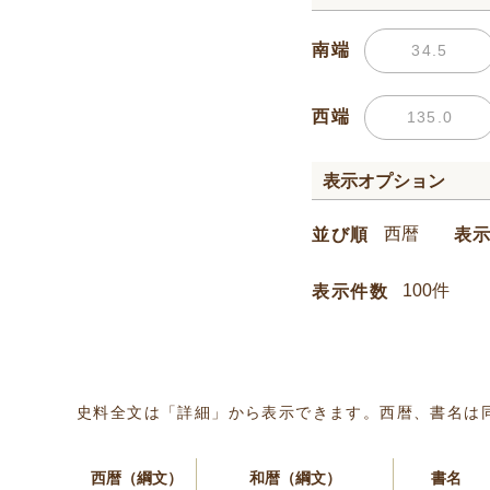
南端
西端
表示オプション
並び順
表
表示件数
史料全文は「詳細」から表示できます。西暦、書名は
西暦（綱文）
和暦（綱文）
書名