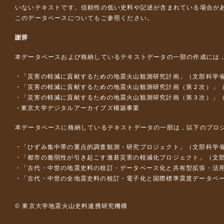
いないテキストです。信頼性の低い史料や記述が含まれている場合が
このデータベースについて
もご参照ください。
謝辞
本データベースおよび格納しているテキストデータの一部の作成には
「災害の軽減に貢献するための地震火山観測研究計画」（文部科学
「災害の軽減に貢献するための地震火山観測研究計画（第２次）」
「災害の軽減に貢献するための地震火山観測研究計画（第３次）」
東京大学デジタルアーカイブズ構築事業
本データベースに格納しているテキストデータの一部は，以下のプロ
「ひずみ集中帯の重点的調査観測・研究プロジェクト」（文部科学省
「都市の脆弱性が引き起こす激甚災害の軽減化プロジェクト」（文部
「古代・中世の地震史料の校訂・データベース化と共有型拡張・活用シス
「古代・中世の全地震史料の校訂・電子化と国際標準震度データベース構
© 東京大学地震火山史料連携研究機構