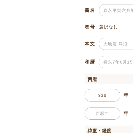
書名
巻号
本文
和暦
西暦
年
年
緯度・経度