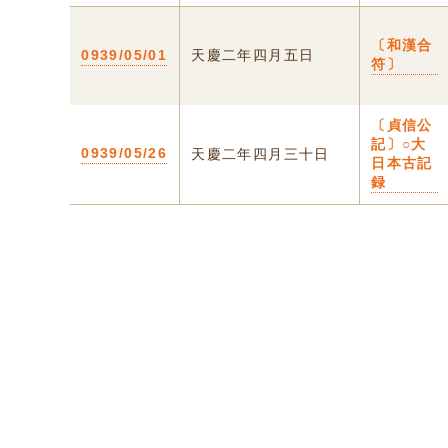
〔和漢合
0939/05/01
天慶二年四月五日
符〕
〔貞信公
記〕○大
0939/05/26
天慶二年四月三十日
日本古記
録