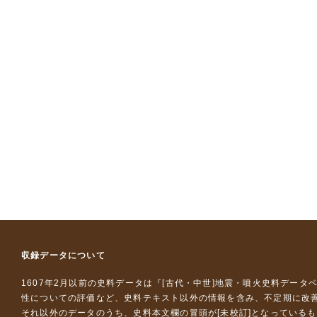
収録データについて
1607年2月以前の史料データは『
[古代・中世]地震・噴火史料データ
性についての評価など、史料テキスト以外の情報を含み、不定期に改
それ以外のデータのうち、史料本文欄の冒頭が[未校訂]となっている