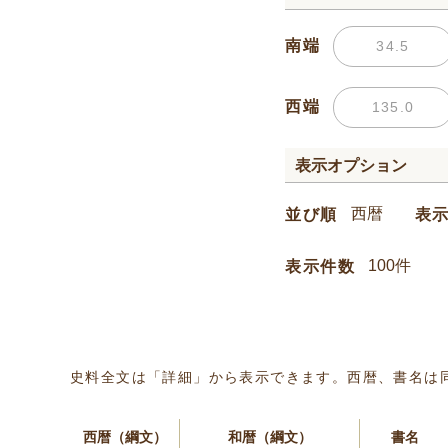
南端
西端
表示オプション
並び順
表
表示件数
史料全文は「詳細」から表示できます。西暦、書名は
西暦（綱文）
和暦（綱文）
書名