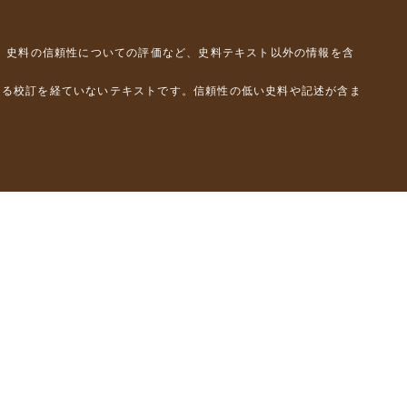
、史料の信頼性についての評価など、史料テキスト以外の情報を含
よる校訂を経ていないテキストです。信頼性の低い史料や記述が含ま
彦）