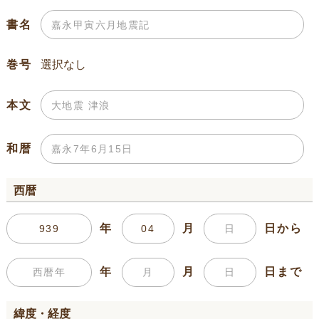
書名
巻号
本文
和暦
西暦
年
月
日から
年
月
日まで
緯度・経度