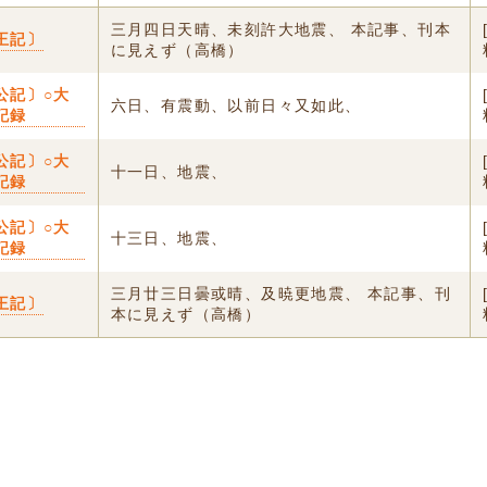
三月四日天晴、未刻許大地震、 本記事、刊本
王記〕
に見えず（高橋）
公記〕○大
六日、有震動、以前日々又如此、
記録
公記〕○大
十一日、地震、
記録
公記〕○大
十三日、地震、
記録
三月廿三日曇或晴、及暁更地震、 本記事、刊
王記〕
本に見えず（高橋）