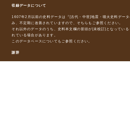
収録データについて
1607年2月以前の史料データは『
[古代・中世]地震・噴火史料デー
み、不定期に改善されていますので、
そちら
もご参照ください。
それ以外のデータのうち、史料本文欄の冒頭が[未校訂]となってい
れている場合があります。
このデータベースについて
もご参照ください。
謝辞
本データベースおよび格納しているテキストデータの一部の作成に
「災害の軽減に貢献するための地震火山観測研究計画」（文部科
「災害の軽減に貢献するための地震火山観測研究計画（第２次）
「災害の軽減に貢献するための地震火山観測研究計画（第３次）
東京大学デジタルアーカイブズ構築事業
本データベースに格納しているテキストデータの一部は，以下のプ
「ひずみ集中帯の重点的調査観測・研究プロジェクト」（文部科学
「都市の脆弱性が引き起こす激甚災害の軽減化プロジェクト」（文
「古代・中世の地震史料の校訂・データベース化と共有型拡張・活用シ