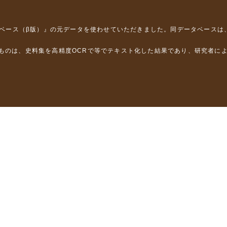
タベース（β版）』
の元データを使わせていただきました。同データベースは
るものは、史料集を高精度OCRで等でテキスト化した結果であり、研究者に
は，以下のプロジェクトの支援を受けました。
学省）
」（文部科学省）
」（文部科学省）
ロジェクトの成果を利用しました。
省委託研究事業、研究代表者 佐竹健治）
部科学省委託研究事業、研究代表者 佐竹健治）
ステムの開発 」（科研費基盤研究(B)18310124、研究代表者 石橋克