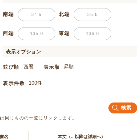
南端
北端
西端
東端
表示オプション
並び順
表示順
表示件数
検索
名は同じものの一覧にリンクします。
書名
本文（...以降は詳細へ）