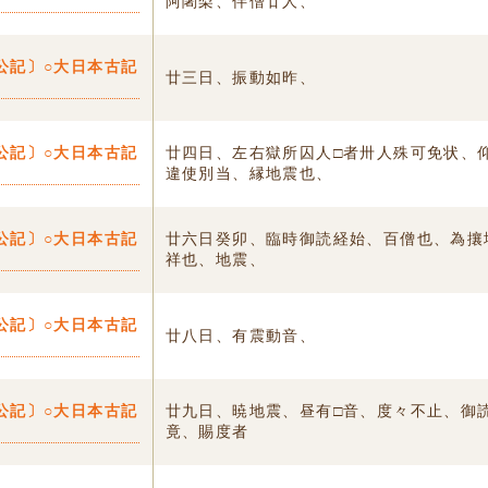
阿闍梨、伴僧廿人、
公記〕○大日本古記
廿三日、振動如昨、
公記〕○大日本古記
廿四日、左右獄所囚人□者卅人殊可免状、
違使別当、縁地震也、
公記〕○大日本古記
廿六日癸卯、臨時御読経始、百僧也、為攘
祥也、地震、
公記〕○大日本古記
廿八日、有震動音、
公記〕○大日本古記
廿九日、暁地震、昼有□音、度々不止、御
竟、賜度者