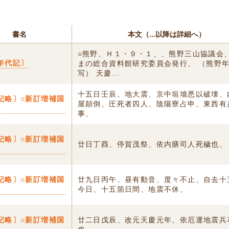
書名
本文（...以降は詳細へ）
○熊野、Ｈ１・９・１、、熊野三山協議会
年代記〕
まの総合資料館研究委員会発行、 （熊野
写） 天慶...
十五日壬辰、地大震、京中垣墻悉以破壊、
紀略〕○新訂増補国
屋顛倒、圧死者四人、陰陽寮占申、東西有
事、
紀略〕○新訂増補国
廿日丁酉、停賀茂祭、依内膳司人死穢也、
紀略〕○新訂増補国
廿九日丙午、昼有動音、度々不止、自去十
今日、十五箇日間、地震不休、
紀略〕○新訂増補国
廿二日戊辰、改元天慶元年、依厄運地震兵