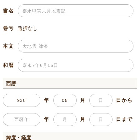
書名
巻号
本文
和暦
西暦
年
月
日から
年
月
日まで
緯度・経度