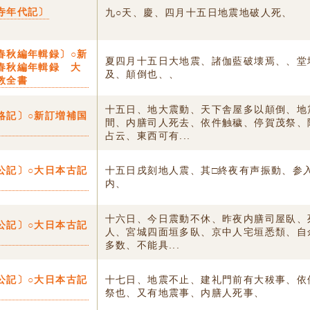
寺年代記〕
九○天、慶、四月十五日地震地破人死、
春秋編年輯録〕○新
夏四月十五日大地震、諸伽藍破壊焉、、堂
春秋編年輯録 大
及、顛倒也、、
教全書
十五日、地大震動、天下舎屋多以顛倒、地
略記〕○新訂増補国
間、内膳司人死去、依件触穢、停賀茂祭、
占云、東西可有...
公記〕○大日本古記
十五日戌刻地人震、其□終夜有声振動、参
内、
十六日、今日震動不休、昨夜内膳司屋臥、
公記〕○大日本古記
人、宮城四面垣多臥、京中人宅垣悉頽、自
多数、不能具...
公記〕○大日本古記
十七日、地震不止、建礼門前有大秡事、依
祭也、又有地震事、内膳人死事、