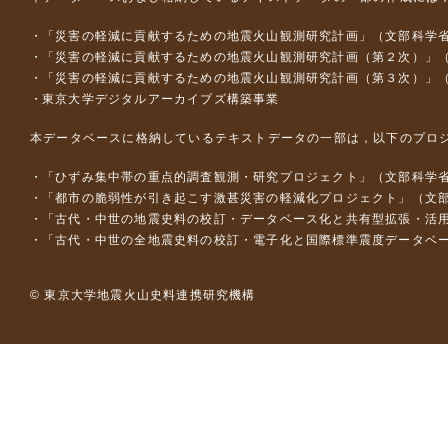
「災害の軽減に貢献するための地震火山観測研究計画」（文部科学
「災害の軽減に貢献するための地震火山観測研究計画（第２次）」
「災害の軽減に貢献するための地震火山観測研究計画（第３次）」
東京大学デジタルアーカイブズ構築事業
本データベースに格納しているテキストデータの一部は，以下のプロ
「ひずみ集中帯の重点的調査観測・研究プロジェクト」（文部科学省
「都市の脆弱性が引き起こす激甚災害の軽減化プロジェクト」（文部
「古代・中世の地震史料の校訂・データベース化と共有型拡張・活用シス
「古代・中世の全地震史料の校訂・電子化と国際標準震度データベース構
© 東京大学地震火山史料連携研究機構