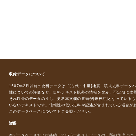
収録データについて
1607年2月以前の史料データは『
[古代・中世]地震・噴火史料データ
性についての評価など、史料テキスト以外の情報を含み、不定期に改
それ以外のデータのうち、史料本文欄の冒頭が[未校訂]となっている
いないテキストです。信頼性の低い史料や記述が含まれている場合が
このデータベースについて
もご参照ください。
謝辞
本データベースおよび格納しているテキストデータの一部の作成には