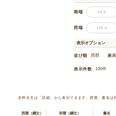
南端
西端
表示オプション
並び順
表
表示件数
史料全文は「詳細」から表示できます。西暦、書名は
西暦（綱文）
和暦（綱文）
書名