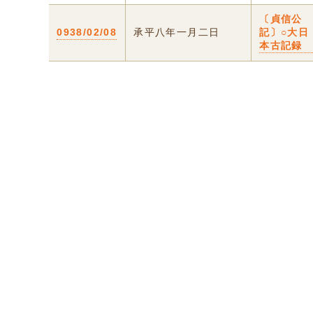
〔貞信公
0938/02/08
承平八年一月二日
記〕○大日
本古記録