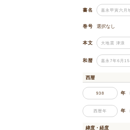
書名
巻号
本文
和暦
西暦
年
年
緯度・経度