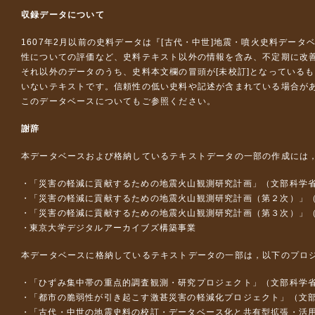
収録データについて
1607年2月以前の史料データは『
[古代・中世]地震・噴火史料データ
性についての評価など、史料テキスト以外の情報を含み、不定期に改
それ以外のデータのうち、史料本文欄の冒頭が[未校訂]となっている
いないテキストです。信頼性の低い史料や記述が含まれている場合が
このデータベースについて
もご参照ください。
謝辞
本データベースおよび格納しているテキストデータの一部の作成には
「災害の軽減に貢献するための地震火山観測研究計画」（文部科学
「災害の軽減に貢献するための地震火山観測研究計画（第２次）」
「災害の軽減に貢献するための地震火山観測研究計画（第３次）」
東京大学デジタルアーカイブズ構築事業
本データベースに格納しているテキストデータの一部は，以下のプロ
「ひずみ集中帯の重点的調査観測・研究プロジェクト」（文部科学省
「都市の脆弱性が引き起こす激甚災害の軽減化プロジェクト」（文部
「古代・中世の地震史料の校訂・データベース化と共有型拡張・活用シス