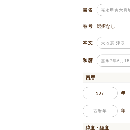
書名
巻号
本文
和暦
西暦
年
年
緯度・経度