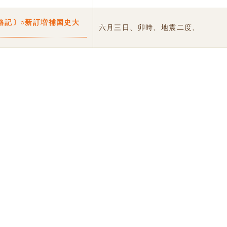
略記〕○新訂増補国史大
六月三日、卯時、地震二度、