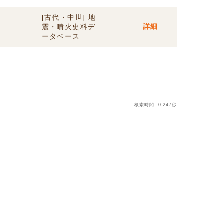
[古代・中世] 地
詳細
震・噴火史料デ
ータベース
検索時間: 0.247秒