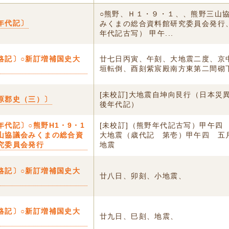
○熊野、Ｈ１・９・１、、熊野三山
年代記〕
みくまの総合資料館研究委員会発行
年代記古写） 甲午...
略記〕○新訂増補国史大
廿七日丙寅、午刻、大地震二度、京
垣転倒、酉刻紫宸殿南方東第二間砌
[未校訂]大地震自坤向艮行（日本災
原郡史（三）〕
後年代記）
年代記〕○熊野H1・9・1
[未校訂]（熊野年代記古写）甲午四
山協議会みくまの総合資
大地震（歳代記 第壱）甲午四 五
究委員会発行
地震
略記〕○新訂増補国史大
廿八日、卯刻、小地震、
略記〕○新訂増補国史大
廿九日、巳刻、地震、