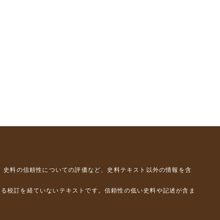
、史料の信頼性についての評価など、史料テキスト以外の情報を含
よる校訂を経ていないテキストです。信頼性の低い史料や記述が含ま