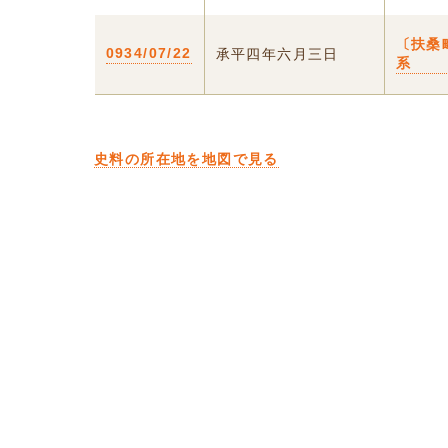
〔扶桑
0934/07/22
承平四年六月三日
系
史料の所在地を地図で見る