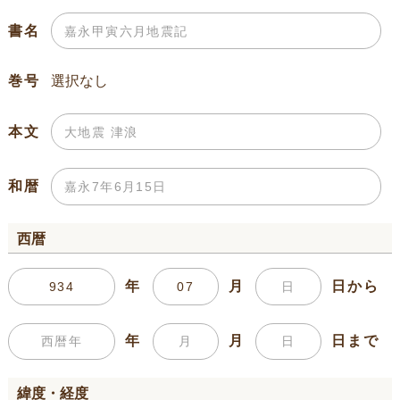
書名
巻号
本文
和暦
西暦
年
月
日から
年
月
日まで
緯度・経度