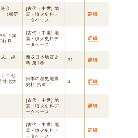
協議会、
[古代・中世] 地
詳細
、 （熊野
震・噴火史料デ
ータベース
[古代・中世] 地
中所々築
詳細
震・噴火史料デ
下虹見、
ータベース
異志、越
新収日本地震史
31
詳細
料 第1巻
 五廿七
日本の歴史地震
月廿七大
3
詳細
史料 拾遺 二
[古代・中世] 地
詳細
震・噴火史料デ
ータベース
[古代・中世] 地
詳細
震・噴火史料デ
ータベース