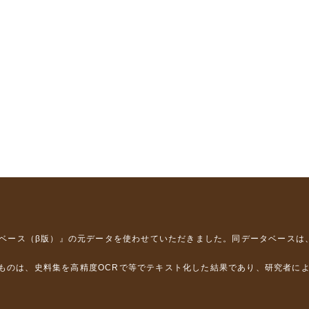
タベース（β版）』
の元データを使わせていただきました。同データベースは
るものは、史料集を高精度OCRで等でテキスト化した結果であり、研究者に