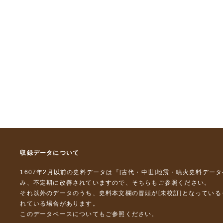
収録データについて
1607年2月以前の史料データは『
[古代・中世]地震・噴火史料デー
み、不定期に改善されていますので、
そちら
もご参照ください。
それ以外のデータのうち、史料本文欄の冒頭が[未校訂]となってい
れている場合があります。
このデータベースについて
もご参照ください。