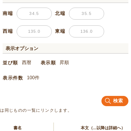
南端
北端
西端
東端
表示オプション
並び順
表示順
表示件数
検索
名は同じものの一覧にリンクします。
書名
本文（...以降は詳細へ）